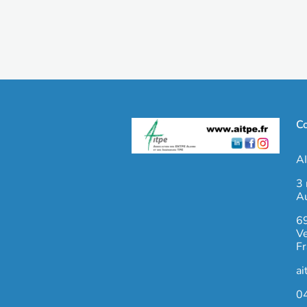
Co
A
3 
A
6
Ve
Fr
ai
0