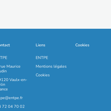
ntact
Liens
Cookies
ITPE
ENTPE
rue Maurice
Mentions légales
udin
Cookies
9120 Vaulx-en-
lin
ance
tpe@entpe.fr
4 72 04 70 02