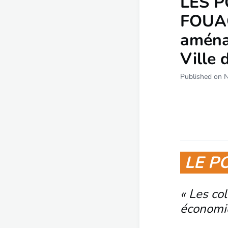
LES P
FOUAC
aména
Ville 
Published on 
LE P
« Les col
économiq