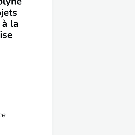
olyne
jets
à la
ise
ce