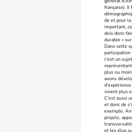
général d’Am
française). I
démographiqu
de et pour la
important, cou
dois donc fai
durable » sur
Dans cette op
participation
c’est un suje
représentant
plus ou moin
avons dévelop
d’expérience
soient plus e
C’est aussi u
et donc de s’
exemple. Ain
projets, appo
transversali
et les élus s