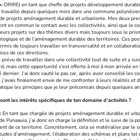
x-DRIRE) en tant que cheffe de projets développement durabl
 je travaille depuis quelques mois dans une commune polynésie
de projets aménagement durable et urbanisme. Mes deux pre
nt en commun le contact avec les collectivités, ainsi que le co
leurs projets sur des thèmes divers mais toujours sous le pris
cologique et de l’aménagement durable des territoires. Ces po
mis de toujours travailler en transversalité et en collaborati
ices de ces directions.
s prévu de travailler dans une collectivité tout de suite et y sui
d, mais cette opportunité s’est offerte à moi à mon arrivée en
té dernier. J’ai donc sauté le pas car, après avoir conseillé les
, j’avais finalement envie de me confronter à leurs réalités et 
atique les principes que je leur préconisais depuis quelques a
sont les intérêts spécifiques de ton domaine d’activités ?
:
En tant que chargée de projets aménagement durable et urb
 Punaauia, j’ai donc en charge la définition et le suivi de la po
t de ce territoire. Concrètement, cela se matérialise par le s
études d’aménagement, l’élaboration des schémas et plans tel 