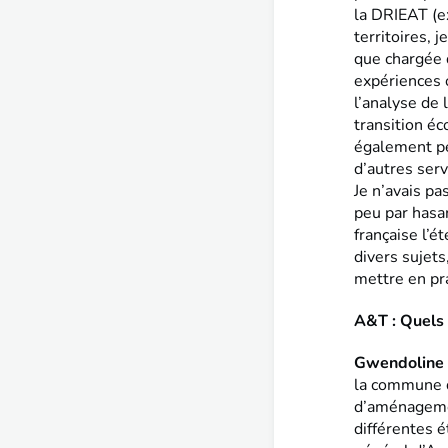
la DRIEAT (e
territoires,
que chargée 
expériences o
l’analyse de 
transition é
également per
d’autres serv
Je n’avais pa
peu par hasar
française l’é
divers sujets
mettre en pr
A&T : Quels 
Gwendoline
la commune de
d’aménagemen
différentes 