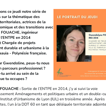
ons ce jeudi notre série de
 sur la thématique des
territoriales, actrices de la
omique et des transitions avec
 FOUACHE, ingénieur
 l'ENTPE en 2014
t Chargée de projets
 durable et urbanisme à la
aauia - Polynésie française.
ur Gwendoline, peux-tu nous
n parcours professionnel ?
u arrivé au sein de la
que tu occupes ?
 FOUACHE :
Sortie de l’ENTPE en 2014, j’y ai suivi la voie
ssement Aménagements et politiques urbains et un double-c
l’Institut d'Urbanisme de Lyon (IUL) en troisième année. Après
es, l’un à la DDT 60 en tant que déléguée territoriale adjointe