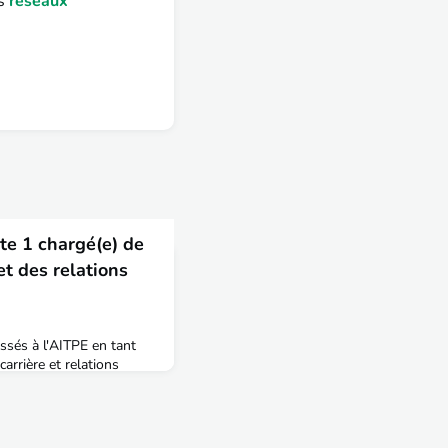
es
réseaux
te 1 chargé(e) de
 et des relations
ssés à l'AITPE en tant
arrière et relations
 pour rejoindre au 1er
la Direction de la
rcions pour le travail
créer, développer et