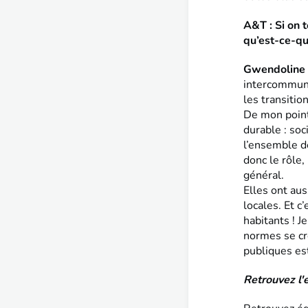
A&T : Si on t
qu’est-ce-que
Gwendoline
intercommuna
les transitio
De mon point
durable : soc
l’ensemble de
donc le rôle,
général.
Elles ont aus
locales. Et c
habitants ! J
normes se cré
publiques est
Retrouvez l'