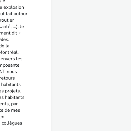
sie
une explosion
t fait autour
routier
santé, …). Je
ment dit «
ales.
de la
 Montréal,
e envers les
composante
AT, nous
 retours
 habitants
es projets.
es habitants
ents, par
ite de mes
 en
s collègues