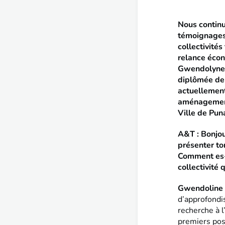
Nous continu
témoignages
collectivités 
relance écon
Gwendolyne
diplômée de
actuellemen
aménagement
Ville de Pun
A&T : Bonjo
présenter to
Comment es-t
collectivité 
Gwendoline
d’approfondi
recherche à 
premiers post