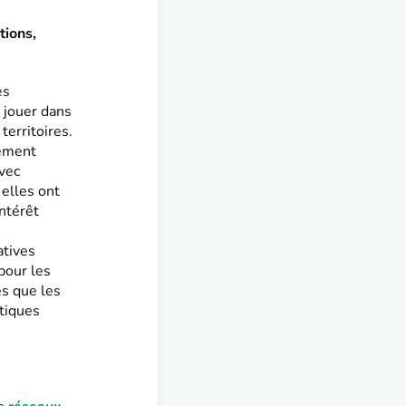
tions,
es
 jouer dans
territoires.
pement
avec
 elles ont
intérêt
atives
pour les
es que les
itiques