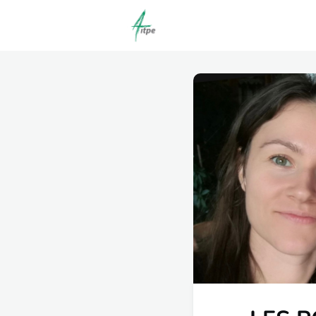
Actualités
Agenda
C
Offres d'emploi dépôt/co
Clubs | Promos