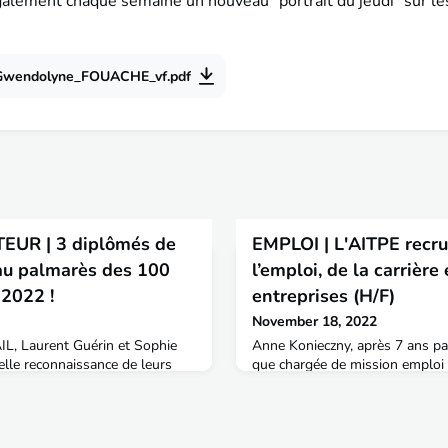
alement chaque semaine un nouveau "portrait du jeudi" sur l
Gwendolyne_FOUACHE_vf.pdf
UR | 3 diplômés de
EMPLOI | L'AITPE recru
au palmarès des 100
l’emploi, de la carrière
 2022 !
entreprises (H/F)
November 18, 2022
AIL, Laurent Guérin et Sophie
Anne Konieczny, après 7 ans pa
lle reconnaissance de leurs
que chargée de mission emploi c
ibutions à la fabrique de la ville
entreprises quitte l'association
ain.📌 Sophie LAFENETRE,
janvier 2023 l'ENTPE au sein de 
47), également architecte est
Formation Initiale. Nous la reme
nérale de l'EPF d'Occitanie.
réalisé durant ces années pour 