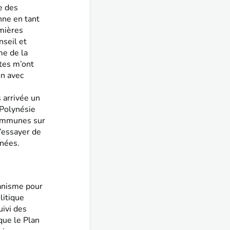
e des
nne en tant
mières
nseil et
me de la
stes m’ont
on avec
s arrivée un
 Polynésie
 communes sur
d’essayer de
nnées.
anisme pour
litique
uivi des
que le Plan