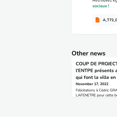
Retrouvez ég
sociaux
!
A_T72_
Other news
COUP DE PROJECTE
l'ENTPE présents 
qui font la ville en
November 17, 2022
Félicitations à Cédric GR
LAFENETRE pour cette be
parcours et de leurs contr
d'aujourd'hui et de dem
diplômée en 2002 (promo 
actuellement directrice gé