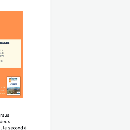
ursus
 deux
, le second à