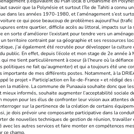
énagement (l’équivalent du Plan local d’Urbanisme en Polyné
l faut savoir que la Polynésie et surtout l’île de Tahiti a connu 
e dans les années 1970-1980, et l’aménagement s’est surtou
 voiture ce qui pose beaucoup de problèmes aujourd’hui (trafic 
pures entre quartier, difficile accès au littoral, impacts sur la 
re en sorte d’améliorer l’existant pour tendre vers un aménage
 un territoire contraint par sa géographie et ses ressources loc
tique, j’ai également été recrutée pour développer la culture 
 du public. En effet, depuis l’école et mon stage de 2e année à
t qui me tient particulièrement à coeur (à l’heure où la défianc
s politiques ne fait qu’augmenter) et qui a toujours été une 
s importante de mes différents postes. Notamment, à la DRIE
pé le projet « Particip’action en Île-de-France » et rédigé des
 en la matière. La commune de Punaauia souhaite donc que les
t mieux informés, souhaite augmenter l’acceptabilité sociale d
n moyen pour les élus de confronter leur vision aux attentes d
interroger sur la pertinence de la création de certains équipem
si, je dois prévoir une composante participative dans la condu
rter de nouvelles techniques de gestion de réunion, travailler
té avec les autres services et faire monter en compétences me
ur ce champ.