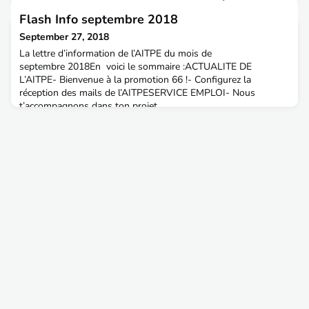
connaître les métiers du gestionnaire d’infrastructure et
Flash Info septembre 2018
valoriser les multiples opportunités de carrière
proposées.Gestionnaire d’un des plus grands réseaux
September 27, 2018
ferroviaires d’Europe, SNCF Réseau recherche ses futurs
La lettre d’information de l’AITPE du mois de
technicie
septembre 2018En voici le sommaire :ACTUALITE DE
L’AITPE- Bienvenue à la promotion 66 !- Configurez la
réception des mails de l’AITPESERVICE EMPLOI- Nous
t’accompagnons dans ton projet
professionnelPUBLICATIONS- Comment faire pour recevoir
l’Annuaire 2018 papierEN LIEN AVEC LES ETUDIANTS-
Deviens parrain d’un étudiant de 2ème année !- Afterwork à l’E