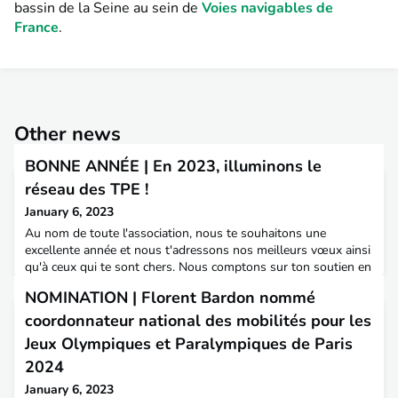
bassin de la Seine au sein de
Voies navigables de
France
.
Other news
BONNE ANNÉE | En 2023, illuminons le
réseau des TPE !
January 6, 2023
Au nom de toute l'association, nous te souhaitons une
excellente année et nous t'adressons nos meilleurs vœux ainsi
qu'à ceux qui te sont chers. Nous comptons sur ton soutien en
2023 pour continuer à : mettre en LUMIERE les parcours des
NOMINATION | Florent Bardon nommé
TPE, grâce à des interviews et notre revue AMÉNAGER des
moments d’échanges dans les régions, via des visites et des
coordonnateur national des mobilités pour les
afterworks t’accompagner dans ta TRANSITION pro
Jeux Olympiques et Paralympiques de Paris
2024
January 6, 2023