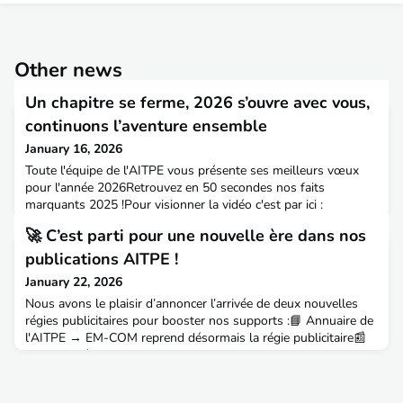
Other news
Un chapitre se ferme, 2026 s’ouvre avec vous,
continuons l’aventure ensemble
January 16, 2026
Toute l'équipe de l'AITPE vous présente ses meilleurs vœux
pour l'année 2026Retrouvez en 50 secondes nos faits
marquants 2025 !Pour visionner la vidéo c'est par ici :
https://youtu.be/zcZhPW3gLsU29pxPour prendre part au
🚀 C’est parti pour une nouvelle ère dans nos
réseau de l'AITPE, viens toi aussi inscrire ton nom sur la liste
des adhérents et adhérentes de 2026 et nous rejoindre pour
publications AITPE !
cette année qui s'annonce riche !(Et ainsi compléter le
January 22, 2026
Nous avons le plaisir d’annoncer l’arrivée de deux nouvelles
régies publicitaires pour booster nos supports :📘 Annuaire de
l'AITPE → EM-COM reprend désormais la régie publicitaire📰
Revue Aménagement & Territoires → SEFE prend le relais
pour valoriser nos contenusDeux partenaires engagés, prêts à
dynamiser notre visibilité et à accompagner nos projets