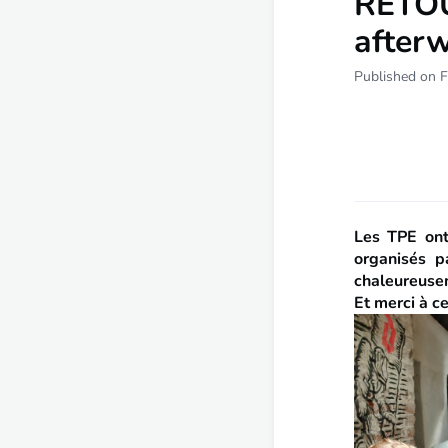
RETOU
after
Published on F
Les TPE ont
organisés p
chaleureuse
Et merci à ce