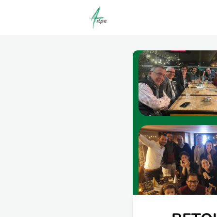
Actualités
Agenda
C
Offres d'emploi dépôt/co
Clubs | Promos