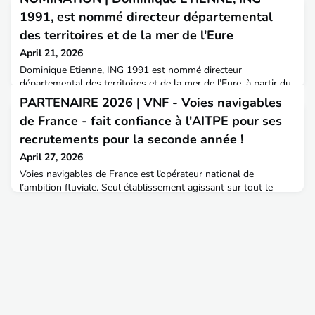
1991, est nommé directeur départemental
des territoires et de la mer de l'Eure
April 21, 2026
Dominique Etienne, ING 1991 est nommé directeur
départemental des territoires et de la mer de l’Eure, à partir du
1er mai.L'AITPE lui souhaite le meilleur dans ses nouvelles
PARTENAIRE 2026 | VNF - Voies navigables
fonctions.📍 Dominique est diplômé de l'ENTPE en 1991,
de France - fait confiance à l'AITPE pour ses
promotion 36, il était directeur adjoint de la DREAL Normandie
depuis 2024.Près de trente ans d’engagement au service des
recrutements pour la seconde année !
politiques publiques d’aménagement et de transpor
April 27, 2026
Voies navigables de France est l’opérateur national de
l’ambition fluviale. Seul établissement agissant sur tout le
territoire français, il est au cœur de l’écosystème du
fluvial dont il assure la gestion. VNF est à ce titre un acteur
central dans la promotion et le fonctionnement de la voie
d’eau.Le réseau navigable en France est constitué de 8 500 km
traversant l’ensemble du territoire. Avec la