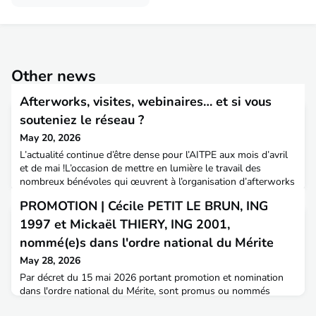
Other news
Afterworks, visites, webinaires… et si vous
souteniez le réseau ?
May 20, 2026
L’actualité continue d’être dense pour l’AITPE aux mois d’avril
et de mai !L’occasion de mettre en lumière le travail des
nombreux bénévoles qui œuvrent à l’organisation d’afterworks
sur tout le territoire (rien qu’au mois d’avril : Bordeaux,
PROMOTION | Cécile PETIT LE BRUN, ING
Cayenne, Lyon, Metz), de visites techniques (à venir notamment
à Rouen début juin : une visite d’un site habituellement fermé
1997 et Mickaël THIERY, ING 2001,
au public !), des webinaires et
nommé(e)s dans l'ordre national du Mérite
May 28, 2026
Par décret du 15 mai 2026 portant promotion et nomination
dans l'ordre national du Mérite, sont promus ou nommés
:Ministère de la transition écologique, de la biodiversité et des