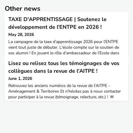
Other news
TAXE D'APPRENTISSAGE | Soutenez le
développement de l'ENTPE en 2026 !
May 28, 2026
La campagne de la taxe d’apprentissage 2026 pour l’ENTPE
vient tout juste de débuter. L'école compte sur le soutien de
ses alumni ! En jouant le rôle d’ambassadeur de l’Ecole dans
ton entourage, auprès des décisionnaires de ton entreprise -
Lisez ou relisez tous les témoignages de vos
DG, DRH, DAF, etc. - pour qu’ils choisissent l’ENTPE comme
bénéficiaire. Pour soutenir l’ENTPE, rien de plus simple ! Il
collègues dans la revue de l'AITPE !
suffit de relayer à vos interlocuteurs
June 1, 2026
Retrouvez les anciens numéros de la revue de l'AITPE -
Aménagement & Territoires Et n'hésitez pas à nous contacter
pour participer à la revue (témoignage, relecture, etc.) ! ✉
aitpe@entpe.frA
&T83 : Les ingénieur(e)s des TPE et les
énergies décarbonées Aurélien DAVIOT, ING 2017, Chargé de
mission Énergies renouvelables à la DREAL PACARonan
MOISAN, ING 2019, Chargé d'affaires Photovoltaïque C&I, Bo