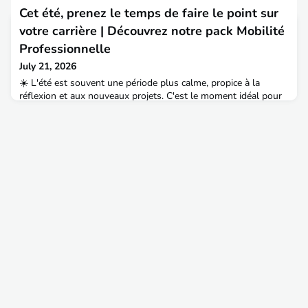
aitpe@entpe.fr
Pour rappel, les tous derniers numéros sont
Cet été, prenez le temps de faire le point sur
réservés aux adhérentes et adhérents de l'association et
téléchargeables dans le Média Center : 81 : 70 ans
votre carrière | Découvrez notre pack Mobilité
d'ingénierie en mouvement : l'ENTPE au coeur des terri
Professionnelle
July 21, 2026
☀️ L'été est souvent une période plus calme, propice à la
réflexion et aux nouveaux projets. C'est le moment idéal pour
prendre du recul sur votre situation professionnelle et
envisager la suite de votre parcours.Le Pack Mobilité
professionnelle du Service Carrière de l'AITPE accompagne les
TPE adhérent(e)s qui souhaitent construire et concrétiser un
projet de changement professionnel, qu'il s'agi