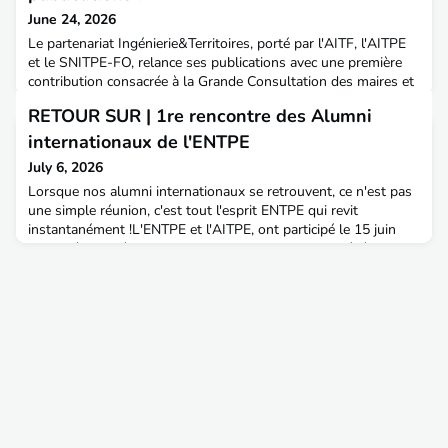
June 24, 2026
Le partenariat Ingénierie&Territoires, porté par l'AITF, l'AITPE
et le SNITPE-FO, relance ses publications avec une première
contribution consacrée à la Grande Consultation des maires et
des élus municipaux réalisée par The Shift Project.🌱 Transition
RETOUR SUR | 1re rencontre des Alumni
écologique : les communes ont l’ambition, l’ingénierie doit
suivreLes résultats de cette consultation posent un constat
internationaux de l'ENTPE
clair : à l’échelle locale,
July 6, 2026
Lorsque nos alumni internationaux se retrouvent, ce n'est pas
une simple réunion, c'est tout l'esprit ENTPE qui revit
instantanément !L'ENTPE et l'AITPE, ont participé le 15 juin
dernier à la 4e édition des France Alumni Days. Un événement
visant à garder un lien avec les étudiant(e)s internationaux
ayant choisi la France pour leurs études
supérieures. L'occasion de leur donner des nouvelles de le