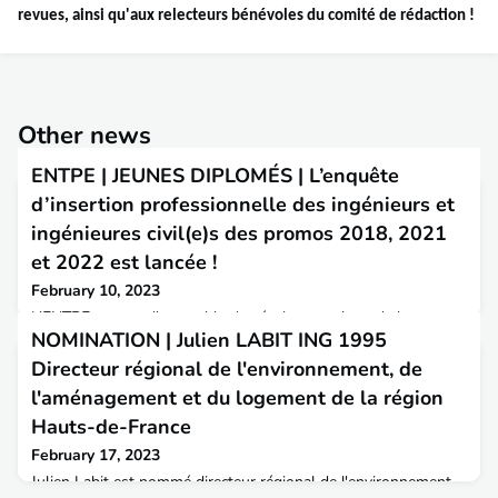
revues, ainsi qu'aux relecteurs bénévoles du comité de rédaction !
Other news
ENTPE | JEUNES DIPLOMÉS | L’enquête
d’insertion professionnelle des ingénieurs et
ingénieures civil(e)s des promos 2018, 2021
et 2022 est lancée !
February 10, 2023
L’ENTPE, comme l'ensemble des écoles membres de la
NOMINATION | Julien LABIT ING 1995
Conférence des Grandes Ecoles, lance son enquête annuelle
d'insertion professionnelle auprès de ses jeunes diplômés
Directeur régional de l'environnement, de
civils des promotions 2018, 2021 et 2022. Confiée par l’ENTPE
l'aménagement et du logement de la région
à l’AITPE cette enquête est la référence en matière d'insertion
professionnelle. Quelle que soit votre situation actuelle (en
Hauts-de-France
activité professionnelle, en poursuite d’étud
February 17, 2023
Julien Labit est nommé directeur régional de l'environnement,