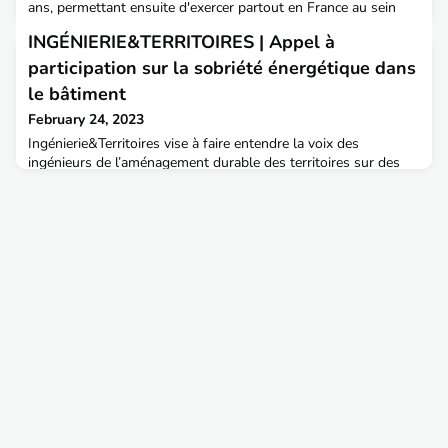
ans, permettant ensuite d'exercer partout en France au sein
des collectivités locales.A NOTER, la date limite d'envoi des
INGÉNIERIE&TERRITOIRES | Appel à
dossiers d'inscription c'est ce jeudi 23 février 2023.RAPPEL :
Calendrier prévisionnel de l'édition 2023 du concours
participation sur la sobriété énergétique dans
d'ingénieur territorial :- Inscri
le bâtiment
February 24, 2023
Ingénierie&Territoires vise à faire entendre la voix des
ingénieurs de l’aménagement durable des territoires sur des
sujets d’actualités.En 2022, une importante contribution a été
produite sur la Sécurité des ouvrages d’art (découvre le
constat et les propositions ), issue d’un premier groupe de
travail d’Ingénierie&Territoires. Un panorama de l’ingénierie
dans le domaine des ouvrages d’art est ég