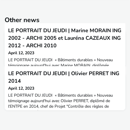
Other news
LE PORTRAIT DU JEUDI | Marine MORAIN ING
2002 - ARCHI 2005 et Lauréna CAZEAUX ING
2012 - ARCHI 2010
April 12, 2023
LE PORTRAIT DU JEUDI « Bâtiments durables » Nouveau
témoignage aujourd'hui avec Marine MORAIN, diplômée
ingénieure de l'ENTPE en 2002 et architecte en 2005,
LE PORTRAIT DU JEUDI | Olivier PERRET ING
actuellement associée chez Adminima architecture + Sigma
2014
architecture + Luxuriance Conseil + Associée chez Time for the
Planetet Lauréna CAZEAUX diplômée ingénieure de l'ENTPE
April 12, 2023
en 2012 et architecte en 2010 actuellement associée et co-
LE PORTRAIT DU JEUDI « Bâtiments durables » Nouveau
gérante
témoignage aujourd'hui avec Olivier PERRET, diplômé de
l'ENTPE en 2014, chef de Projet "Contrôle des règles de
construction et économie circulaire dans la construction" -
DGALN.NDLR : Olivier est Chef de Projets Ouvrages d'Arts au
Cerema depuis le 1er septembre 2022.Aménagement &
Territoires : Bonjour Olivier, quel est ton parcours