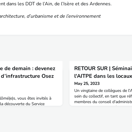
t dans les DDT de l’Ain, de l’Isère et des Ardennes.
’architecture, d’urbanisme et de l’environnement
se de demain : devenez
RETOUR SUR | Séminair
e d’infrastructure Osez
l'AITPE dans les locaux
May 25, 2023
Un vingtaine de collègues de l
sein du collectif, en tant que ré
lômé(e)s, vous êtes invités à
membres du conseil d'administr
 la découverte du Service
permanence, se sont réunis mar
fense (SID) ! ” en compagnie de
séminaire de travail dans les lo
e Dupont de Dinechin lors du
amplifier les synergies entre l
 organisé par My Job
niveau local par les référents te
que de découvrir les coulisses
portées plus largement par l'a
aire et de revenir sur la carrière