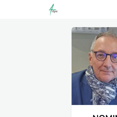
Actualités
Agenda
C
Offres d'emploi dépôt/co
Clubs | Promos