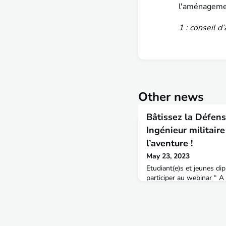
l'aménagemen
1 : conseil d
Other news
Bâtissez la Défen
Ingénieur militair
l’aventure !
May 23, 2023
Etudiant(e)s et jeunes dip
participer au webinar “ A
d’Infrastructure de la Dé
l’Ingénieur Général Pierr
lancement de l’épisode 1,
Glasses.Une occasion uni
du métier d’Ingénieur milit