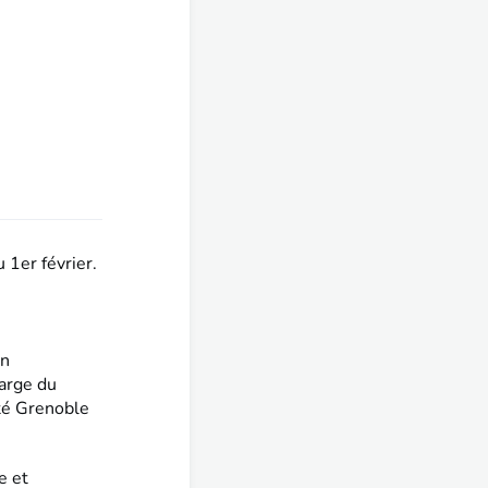
 1er février.
en
harge du
ité Grenoble
e et