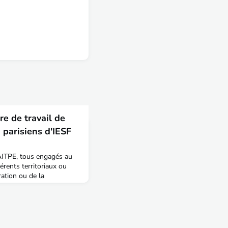
e de travail de
 parisiens d'IESF
'AITPE, tous engagés au
férents territoriaux ou
ation ou de la
di 23 mai, lors d'un
caux d'IESF à Paris pour
es actions menées au
rritoriaux et celles