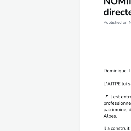
NOMIN
direct
Published on 
Dominique T
L'AITPE lui s
📍 Il est ent
professionnel
patrimoine, 
Alpes.
Il a construi