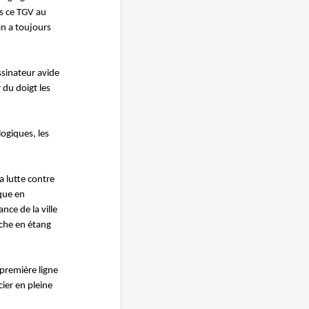
ns ce TGV au
an a toujours
ssinateur avide
 du doigt les
logiques, les
a lutte contre
ique en
ce de la ville
êche en étang
 première ligne
ier en pleine