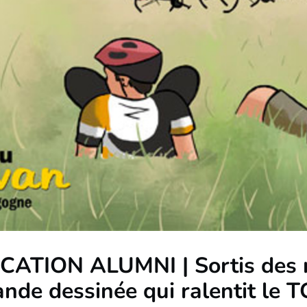
CATION ALUMNI | Sortis des r
nde dessinée qui ralentit le T