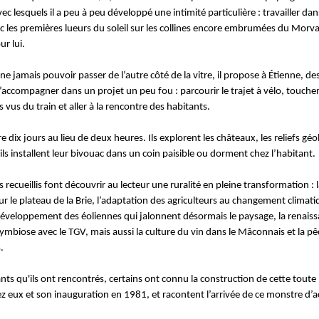
c lesquels il a peu à peu développé une intimité particulière : travailler da
ec les premières lueurs du soleil sur les collines encore embrumées du Morv
ur lui.
ne jamais pouvoir passer de l’autre côté de la vitre, il propose à Étienne, de
’accompagner dans un projet un peu fou : parcourir le trajet à vélo, toucher
s vus du train et aller à la rencontre des habitants.
 dix jours au lieu de deux heures. Ils explorent les châteaux, les reliefs géo
r, ils installent leur bivouac dans un coin paisible ou dorment chez l’habitant.
recueillis font découvrir au lecteur une ruralité en pleine transformation : l
ur le plateau de la Brie, l’adaptation des agriculteurs au changement climat
éveloppement des éoliennes qui jalonnent désormais le paysage, la renaissan
ymbiose avec le TGV, mais aussi la culture du vin dans le Mâconnais et la p
.
nts qu'ils ont rencontrés, certains ont connu la construction de cette toute
z eux et son inauguration en 1981, et racontent l’arrivée de ce monstre d’ac