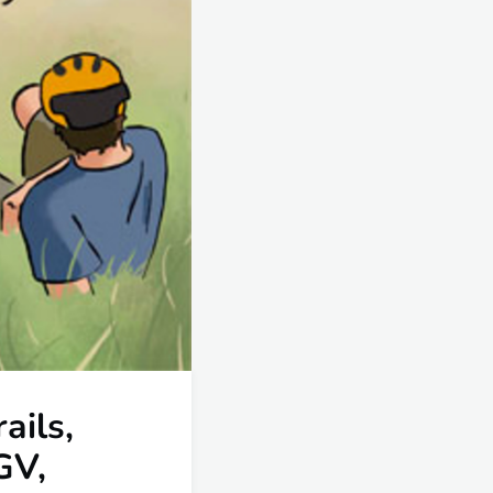
ails,
GV,