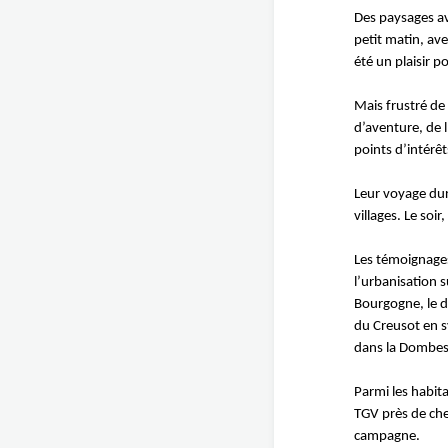
Des paysages ave
petit matin, av
été un plaisir po
Mais frustré de 
d’aventure, de l
points d’intérêt
Leur voyage dure
villages. Le soi
Les témoignages 
l’urbanisation s
Bourgogne, le d
du Creusot en s
dans la Dombes
Parmi les habita
TGV près de che
campagne.