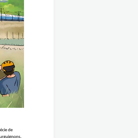
récie de
ourguignons.