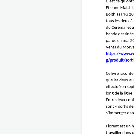
C’est ce qu’ont 
Etienne Matthie
Boithias ING 200
tous les deux à
du Cerema, et a
bande dessinée S
parue en mai 2
Vents du Morva
https://www.v
g/produit/sorti
Ce livre raconte 
que les deux au
effectué en sep
long de la ligne
Entre deux conf
sont « sortis de
s’immerger dans
Florent est un h
travailler dans