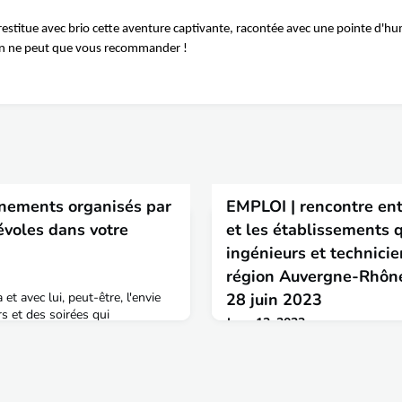
s restitue avec brio cette aventure captivante, racontée avec une pointe d'h
on ne peut que vous recommander !
ènements organisés par
EMPLOI | rencontre ent
évoles dans votre
et les établissements 
ingénieurs et technici
région Auvergne-Rhône
 et avec lui, peut-être, l'envie
28 juin 2023
rs et des soirées qui
June 13, 2023
bien, les référents territoriaux
📣 ENTPE alumni et ingénieur
nombreuses rencontres, à Lyon,
Alpes, rendez-vous le 28 juin 
Nantes, Marseille ou
Rhône-Alpes pour une rencontre
ces évènements sont ouverts à
les établissements qui forment 
n cadre convivial de rencontrer