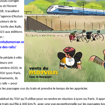
voulu corriger
u et Florent
8, travaillant
 l’agence d’Autun
uteurs de la
ortis des Rails,
023 aux éditions
n :
entsdumorvan.or
s-des-rails/
le périple à vélo
teurs ont
tembre 2020, le
 TGV Lyon-Paris.
inements, ils
s rails » pour
 les paysages vus du train et prendre le temps de les apprécier.
abitué du TGV qu’il utilise pour se rendre en réunion à Lyon ou Paris. Il app
 ce train qui file à 300 km/h, avec une vue exceptionnelle sur les paysages b