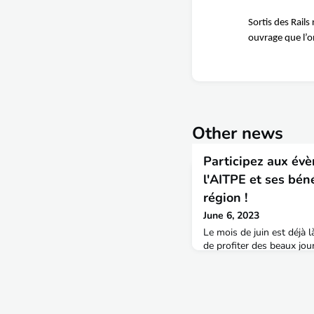
Sortis des Rail
ouvrage que l’
Other news
Participez aux év
l'AITPE et ses bén
région !
June 6, 2023
Le mois de juin est déjà là
de profiter des beaux jou
s'allongent... Cela tombe 
de l'AITPE ont prévu de 
Cayenne, Pau, Bordeaux, 
ailleurs.Savez-vous que 
tous et permettent dans u