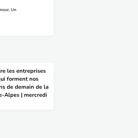
umour. Un
re les entreprises
qui forment nos
ens de demain de la
-Alpes | mercredi
s TPE d'Auvergne-Rhône-
à la Région Auvergne-
 entre les entreprises et
les ingénieurs et