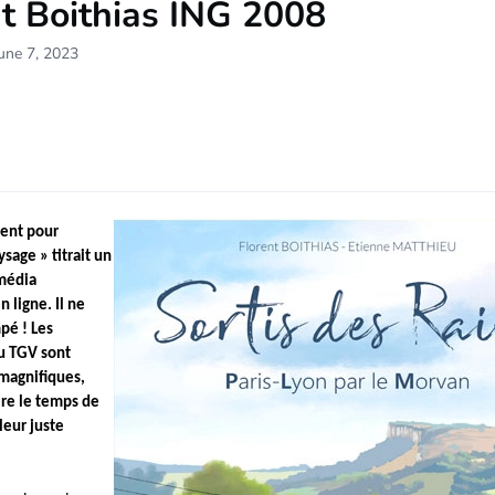
t Boithias ING 2008
une 7, 2023
lent pour
ysage » titrait un
 média
 ligne. Il ne
mpé ! Les
u TGV sont
magnifiques,
ère le temps de
leur juste