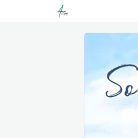
Actualités
Agenda
C
Offres d'emploi dépôt/co
Clubs | Promos