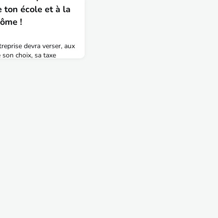
 ton école et à la
lôme !
reprise devra verser, aux
 son choix, sa taxe
sa masse salariale de
der ?En nous versant sa
prise soutient
ogiques, la qualité de
de ton diplôme !En jouant
e