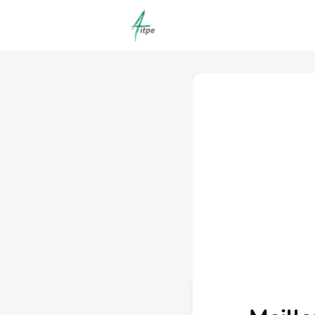
Actualités
Agenda
C
Offres d'emploi dépôt/co
Clubs | Promos