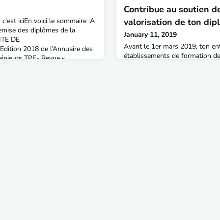
Contribue au soutien de
 c'est iciEn voici le sommaire :A
valorisation de ton dip
mise des diplômes de la
January 11, 2019
ITE DE
Avant le 1er mars 2019, ton ent
ition 2018 de l’Annuaire des
établissements de formation de
énieurs TPE- Revue «
d’apprentissage, soit 0.68% de 
s » 2019 | Partagez votre
2018.Comment peux-tu nous ai
NS- NPAI, une promotion de
taxe d’apprentissage, ton entre
tisation 2019BASE DE
concrètement nos moyens pédag
tés
nos formations et la notoriété 
le rôle d’ambassadeur de l’Ecol