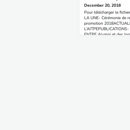
December 20, 2018
Pour télécharger le fichier
LA UNE- Cérémonie de re
promotion 2018ACTUAL
L’AITPEPUBLICATIONS- Ed
ENTPE Alumni et des Ing
Aménagement & Territoire
expérience !INFORMATIO
TPE à part entière !- Co
DONNEES- Jeunes retrai