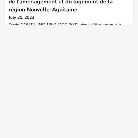
de l'aménagement et du logement de la
région Nouvelle-Aquitaine
July 31, 2023
David GOUTX, ING 1997, DOC 2022 vient d'être nommé, à
partir du 1er août prochain, Directeur régional adjoint de
l'environnement, de l'aménagement et du logement de la
région Nouvelle-AquitaineL'AITPE lui souhaite le meilleur dans
ses nouvelles fonctions.📍 Diplômé de l'ENTPE en
1997 promotion 42, IPEF en 2011, il était jusque-là DREAL
adjoint de la région Pays de Loire. Il a débuté sa carrière da