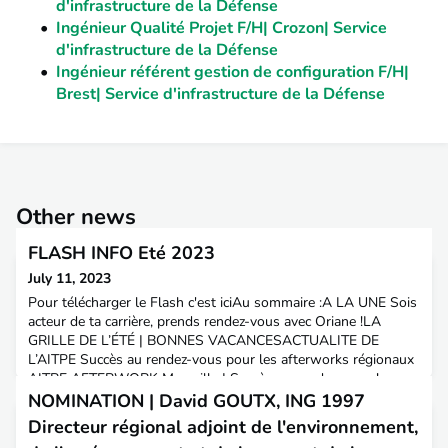
d'infrastructure de la Défense
Ingénieur Qualité Projet F/H| Crozon| Service
d'infrastructure de la Défense
Ingénieur référent gestion de configuration F/H|
Brest| Service d'infrastructure de la Défense
Other news
FLASH INFO Eté 2023
July 11, 2023
Pour télécharger le Flash c'est iciAu sommaire :A LA UNE Sois
acteur de ta carrière, prends rendez-vous avec Oriane !LA
GRILLE DE L’ÉTÉ | BONNES VACANCESACTUALITE DE
L’AITPE Succès au rendez-vous pour les afterworks régionaux
AITPE AFTERWORK Marseille | Succès au rendez-vous !
L'AITPE, un réseau, une association à ton service… ...et qui
NOMINATION | David GOUTX, ING 1997
compte sur toi !PARCOURSNOMINATION Benoît PREVOST-
Directeur régional adjoint de l'environnement,
REVOL, ING