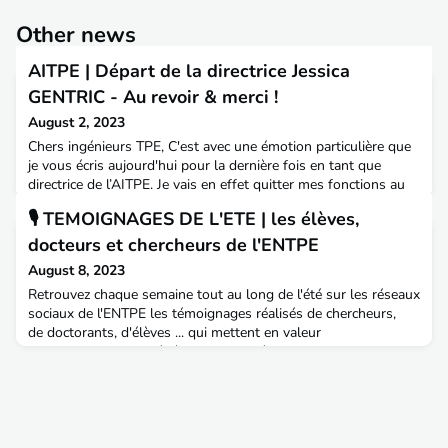
Other news
AITPE | Départ de la directrice Jessica
GENTRIC - Au revoir & merci !
August 2, 2023
Chers ingénieurs TPE, C'est avec une émotion particulière que
je vous écris aujourd'hui pour la dernière fois en tant que
directrice de l’AITPE. Je vais en effet quitter mes fonctions au
sein de l’association après quatre années passionnantes
🎙 TEMOIGNAGES DE L'ETE | les élèves,
passées à vos côtés. Je retourne à compter du 1er septembre
sur les bancs de l’école à Paris pour une formation qui
docteurs et chercheurs de l'ENTPE
m'ouvrira de nouvelles perspectives profe
August 8, 2023
Retrouvez chaque semaine tout au long de l'été sur les réseaux
sociaux de l'ENTPE les témoignages réalisés de chercheurs,
de doctorants, d'élèves ... qui mettent en valeur
la formation dispensée à l'ENTPE. - Félicien Boiron, doctorant
au Laboratoire aménagement économie transports
(LAET)- Antonin Fabbri, directeur de recherche au Laboratoire
de tribologie et de dynamique des systèmes (LTDS)- Lauri