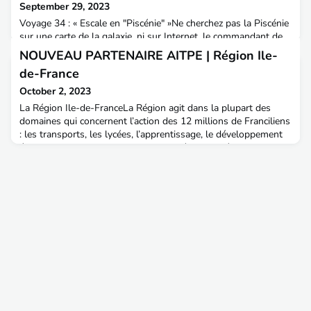
September 29, 2023
Voyage 34 : « Escale en "Piscénie" »Ne cherchez pas la Piscénie
sur une carte de la galaxie, ni sur Internet, le commandant de
bord de l’ISS ENTerPrise s’est octroyé la liberté d’inventer
NOUVEAU PARTENAIRE AITPE | Région Ile-
l’appellation, mais ce n’est pas la chaleur (pile !) de la canicule
de-France
(de sac !) qui lui a tourné la tête (de haut niveau !).De longue
date l’atterrissage de notre vaisseau sur la planète FR34 -
October 2, 2023
Hérault était prévu
La Région Ile-de-FranceLa Région agit dans la plupart des
domaines qui concernent l’action des 12 millions de Franciliens
: les transports, les lycées, l’apprentissage, le développement
économique, l’environnement… Au-delà, elle aménage un
territoire à la fois urbain et rural, qui représente 2% de la
France mais concentre 18% de sa population et contribue à
près de 30% du PIB national.Les offres d