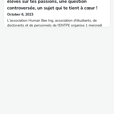
élèves sur tes passions, une question
Glasses.Une occasion unique d’échanger avec le Chef de
Division Infrastructures Barracuda.L’Ingénieur en Chef Cerdat
controversée, un sujet qui te tient à cœur !
est diplômé de l'École Nationale des Travaux Publics de l'État
October 6, 2023
L'association Human Bee Ing, association d'étudiants, de
doctorants et de personnels de l'ENTPE organise 1 mercredi
sur 2 les TAM / Le talk du mercredi en amphi. Ceux-ci sont
retransmis sur la chaîne Youtube de l'ENTPE.Ce sont des
conférences d’une trentaine de minutes suivie d’un temps de
question/réponse pour apporter questionnement, étonnement,
connaissance et échanges sur des sujets décalés, a