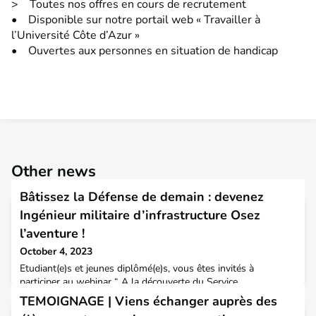
> Toutes nos offres en cours de recrutement
• Disponible sur notre portail web « Travailler à
l’Université Côte d’Azur »
• Ouvertes aux personnes en situation de handicap
Other news
Bâtissez la Défense de demain : devenez
Ingénieur militaire d’infrastructure Osez
l’aventure !
October 4, 2023
Etudiant(e)s et jeunes diplômé(e)s, vous êtes invités à
participer au webinar “ A la découverte du Service
d’Infrastructure de la Défense (SID) ! ” en compagnie de
TEMOIGNAGE | Viens échanger auprès des
l’Ingénieur en Chef Frédéric Cerdat, organisé par My Job