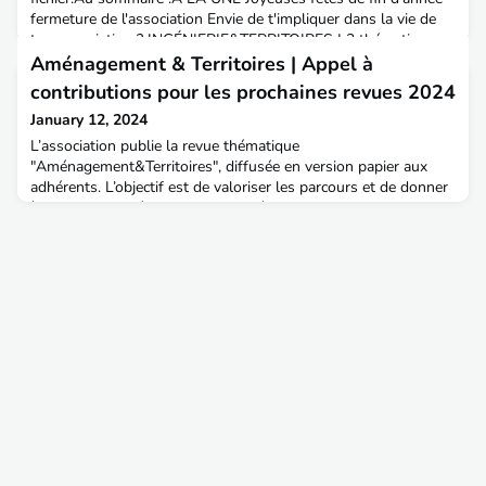
fermeture de l'association Envie de t'impliquer dans la vie de
ton association ? INGÉNIERIE&TERRITOIRES | 3 thématiques
pour 2024 !ACTUALITE DE L’AITPE PRATIQUE | Validation du
Aménagement & Territoires | Appel à
changement de vos adresses e-mail sur
contributions pour les prochaines revues 2024
January 12, 2024
L’association publie la revue thématique
"Aménagement&Territoires", diffusée en version papier aux
adhérents. L’objectif est de valoriser les parcours et de donner
à voir la diversité des postures, métiers et projets des des
ingénieurs TPE ainsi que plus largement des diplômés et
chercheurs de l'ENTPE. 76 numéros sont déjà parus, au rythme
de deux à trois par an. Pour rappel : les numéros les plus