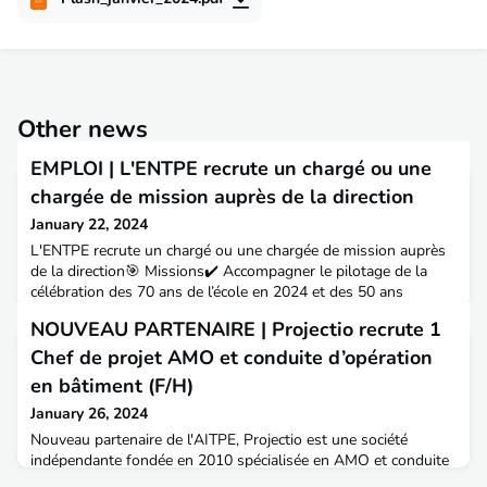
Other news
EMPLOI | L'ENTPE recrute un chargé ou une
chargée de mission auprès de la direction
January 22, 2024
L'ENTPE recrute un chargé ou une chargée de mission auprès
de la direction🎯 Missions✔️ Accompagner le pilotage de la
célébration des 70 ans de l’école en 2024 et des 50 ans
d’implantation à Vaulx-en-Velin en 2025✔️ Accompagner la
NOUVEAU PARTENAIRE | Projectio recrute 1
réflexion sur l’évolution de la marque de l’école✔️ Accompagner
la direction dans la finalisation de l’évolution de textes
Chef de projet AMO et conduite d’opération
règlementaires⚠️ Candidature avant le 12 févri
en bâtiment (F/H)
January 26, 2024
Nouveau partenaire de l'AITPE, Projectio est une société
indépendante fondée en 2010 spécialisée en AMO et conduite
de projet public. Projectio a complété ses compétences depuis