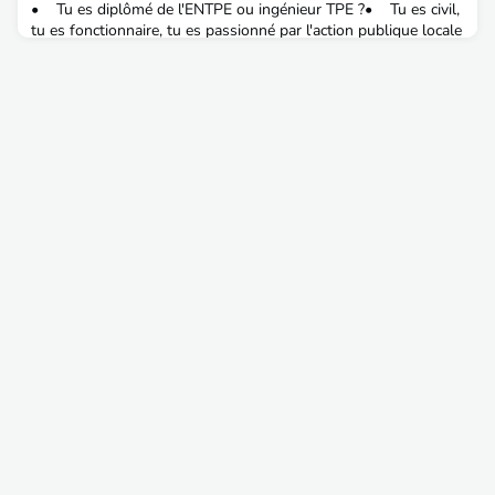
• Tu es diplômé de l'ENTPE ou ingénieur TPE ?• Tu es civil,
tu es fonctionnaire, tu es passionné par l'action publique locale
? • Tu souhaites travailler en tant que cadre supérieur pour
une grande collectivité, une Région, un Département, une
Métropole, ... ? • Tu ambitionnes d'accéder à des fonctions de
pilotage stratégique ou de direction ?Le nouveau concours
d'ingénieur en chef ter