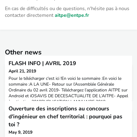
En cas de difficultés ou de questions, n'hésite pas à nous
contacter directement
aitpe@entpe.fr
Other news
FLASH INFO | AVRIL 2019
April 21, 2019
Pour le télécharger c'est ici !En voici le sommaire :En voici le
sommaire :A LA UNE- Retour sur l’Assemblée Générale
Ordinaire du 02 avril 2019- Téléchargez l’application AITPE sur
Android et iOSAVIS DE DECESACTUALITE DE L’AITPE- Appel
à cotisation 2019PUBLICATION | ANNUAIRE 2019-
Préparation de l’annuaire papier AITPE- Appel à contribution |
Ouverture des inscriptions au concours
revue Aménagement & TerritoiresRESEAU INTERALUMNI-
d'ingénieur en chef territorial : pourquoi pas
PARI
toi ?
May 9, 2019