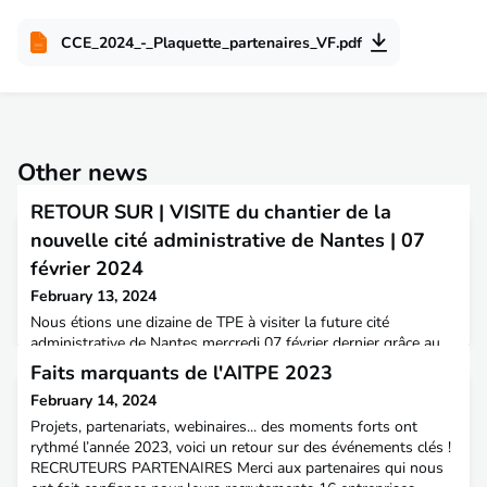
CCE_2024_-_Plaquette_partenaires_VF.pdf
Other news
RETOUR SUR | VISITE du chantier de la
nouvelle cité administrative de Nantes | 07
février 2024
February 13, 2024
Nous étions une dizaine de TPE à visiter la future cité
administrative de Nantes mercredi 07 février dernier grâce au
contact de Patrice B. Malgré la pluie, la visite a été instructive
Faits marquants de l'AITPE 2023
et l'occasion de poser nos questions aux thématiques variées :
February 14, 2024
énergie, carbone, courants faibles courants forts, traitement de
l'eau, déplacements, ...Le bâtiment sera livré cet été, nous
Projets, partenariats, webinaires... des moments forts ont
avons donc déjà pu monter
rythmé l’année 2023, voici un retour sur des événements clés !
RECRUTEURS PARTENAIRES Merci aux partenaires qui nous