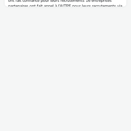
ont fait confiance pour leurs recrutements 16 entreprises
partenaires ont fait appel à l’AITPE pour leurs recrutements via
l'accès à l'annuaire, la diffusion d'offres d'emploi, la
communication de leurs actu