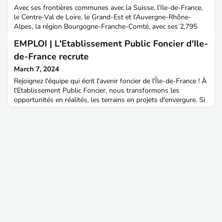
Avec ses frontières communes avec la Suisse, l’Ile-de-France,
le Centre-Val de Loire, le Grand-Est et l’Auvergne-Rhône-
Alpes, la région Bourgogne-Franche-Comté, avec ses 2,795
millions d’habitants et ses 14 gares TGV, bénéficie d’une place
EMPLOI | L'Etablissement Public Foncier d'Ile-
privilégiée au milieu de l’Europe. Population : 2,795 millions,
Superficie : 47 784 km², Population active : 1 242 882
de-France recrute
personnes, 8 départements : Côte-d’Or, Do
March 7, 2024
Rejoignez l'équipe qui écrit l'avenir foncier de l'Île-de-France ! À
l'Etablissement Public Foncier, nous transformons les
opportunités en réalités, les terrains en projets d'envergure. Si
vous avez l'ambition de sculpter le paysage urbain de demain
et de laisser votre empreinte sur la région, votre place est au
cœur de notre aventure. Ensemble, mobilisons l'avenir foncier
avec audace et innovatio