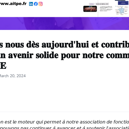
𝐬 𝐧𝐨𝐮𝐬 𝐝𝐞̀𝐬 𝐚𝐮𝐣𝐨𝐮𝐫𝐝'𝐡𝐮𝐢 𝐞𝐭 𝐜𝐨𝐧𝐭𝐫𝐢
𝐮𝐧 𝐚𝐯𝐞𝐧𝐢𝐫 𝐬𝐨𝐥𝐢𝐝𝐞 𝐩𝐨𝐮𝐫 𝐧𝐨𝐭𝐫𝐞 𝐜𝐨𝐦𝐦
𝐄
March 20, 2024
𝘯 𝘦𝘴𝘵 𝘭𝘦 𝘮𝘰𝘵𝘦𝘶𝘳 𝘲𝘶𝘪 𝘱𝘦𝘳𝘮𝘦𝘵 𝘢̀ 𝘯𝘰𝘵𝘳𝘦 𝘢𝘴𝘴𝘰𝘤𝘪𝘢𝘵𝘪𝘰𝘯 𝘥𝘦 𝘧𝘰𝘯𝘤𝘵𝘪
𝘱𝘰𝘶𝘷𝘰𝘯𝘴 𝘱𝘢𝘴 𝘤𝘰𝘯𝘵𝘪𝘯𝘶𝘦𝘳 𝘢̀ 𝘢𝘷𝘢𝘯𝘤𝘦𝘳 𝘦𝘵 𝘢̀ 𝘴𝘰𝘶𝘵𝘦𝘯𝘪𝘳 𝘭’𝘢𝘴𝘴𝘰𝘤𝘪𝘢𝘵𝘪