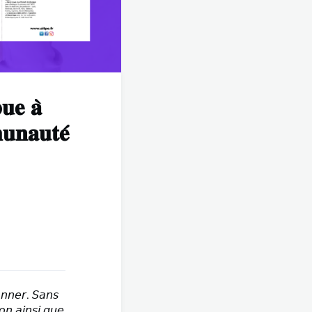
𝐮𝐞 𝐚̀
𝐮𝐧𝐚𝐮𝐭𝐞́
𝘰𝘯𝘯𝘦𝘳. 𝘚𝘢𝘯𝘴
𝘰𝘯 𝘢𝘪𝘯𝘴𝘪 𝘲𝘶𝘦