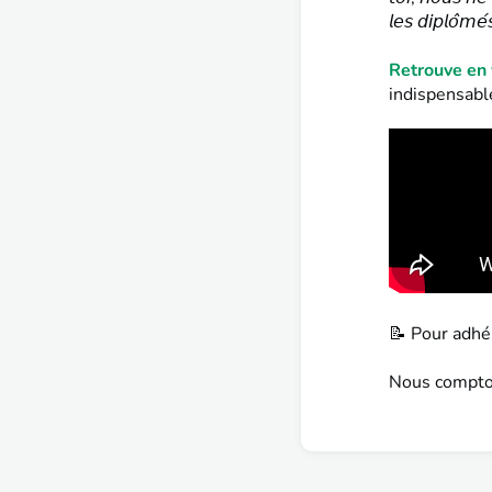
𝘭𝘦𝘴 𝘥𝘪𝘱𝘭𝘰̂𝘮𝘦
Retrouve en 
indispensabl
📝 Pour adhér
Nous compton