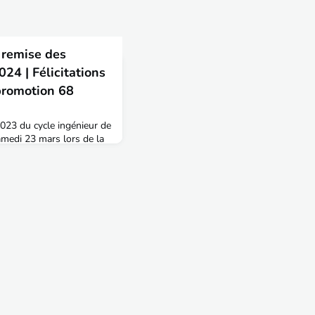
 remise des
24 | Félicitations
promotion 68
023 du cycle ingénieur de
samedi 23 mars lors de la
mes sur le thème des Jeux
Charlie Chaplin de Vaulx-
llir (quasiment) au grand
que leurs invités.
promotion regroupe 106