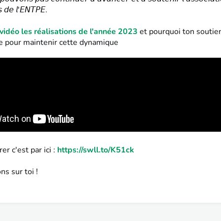
́𝘴 𝘥𝘦 𝘭'𝘌𝘕𝘛𝘗𝘌.
vidéo les réalisations de l'année 2023
et pourquoi ton soutie
e pour maintenir cette dynamique
er c'est par ici :
https://swll.to/K51ck
s sur toi !