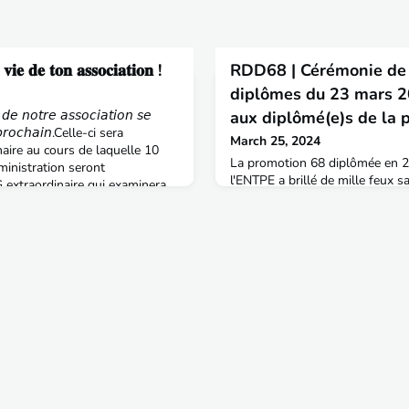
 𝐯𝐢𝐞 𝐝𝐞 𝐭𝐨𝐧 𝐚𝐬𝐬𝐨𝐜𝐢𝐚𝐭𝐢𝐨𝐧 !
RDD68 | Cérémonie de
diplômes du 23 mars 20
 𝘥𝘦 𝘯𝘰𝘵𝘳𝘦 𝘢𝘴𝘴𝘰𝘤𝘪𝘢𝘵𝘪𝘰𝘯 𝘴𝘦
aux diplômé(e)s de la 
 𝘱𝘳𝘰𝘤𝘩𝘢𝘪𝘯.Celle-ci sera
March 25, 2024
ire au cours de laquelle 10
La promotion 68 diplômée en 2
inistration seront
l'ENTPE a brillé de mille feux 
 extraordinaire qui examinera
cérémonie de remise des diplô
ications de statut de
Olympiques.Le Centre Culturel 
ment sur l’intégration
en-Velin et l’ENTPE a pu accuei
complet les 210 diplômés ainsi 
(Retrouvez la liste au JO) La 
civil(e)s et 104 f