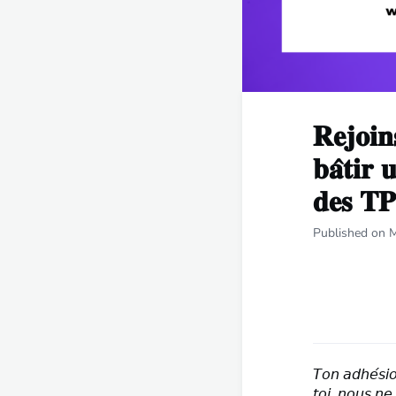
𝐑𝐞𝐣𝐨𝐢𝐧
𝐛𝐚̂𝐭𝐢𝐫 
𝐝𝐞𝐬 𝐓
Published on 
𝘛𝘰𝘯 𝘢𝘥𝘩𝘦́𝘴𝘪
𝘵𝘰𝘪, 𝘯𝘰𝘶𝘴 𝘯𝘦 