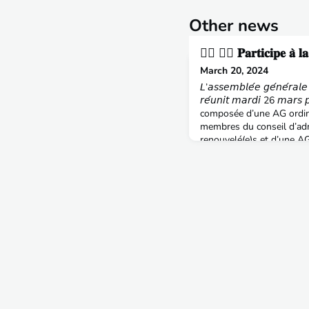
Other news
🙋‍♂️ 🙋‍♀️ 𝐏𝐚𝐫𝐭𝐢𝐜𝐢𝐩𝐞 𝐚̀ 𝐥𝐚
March 20, 2024
𝘓’𝘢𝘴𝘴𝘦𝘮𝘣𝘭𝘦́𝘦 𝘨𝘦́𝘯𝘦́𝘳𝘢𝘭𝘦
𝘳𝘦́𝘶𝘯𝘪𝘵 𝘮𝘢𝘳𝘥𝘪 26 𝘮𝘢𝘳𝘴
composée d’une AG ordina
membres du conseil d’adm
renouvelé(e)s et d’une AG
les propositions de modif
l’association (essentielle