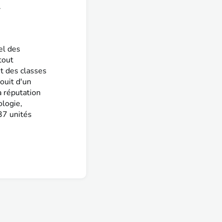
.
el des
tout
et des classes
ouit d'un
a réputation
ologie,
 37 unités