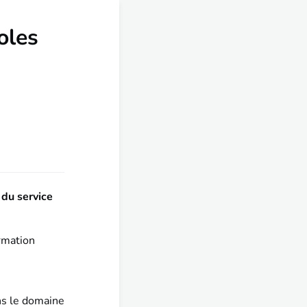
oles
 du service
rmation
ns le domaine