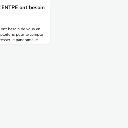
l'ENTPE ont besoin
E ont besoin de vous en
xploitons pour le compte
resser le panorama le
uation professionnelle et
s TPE.Objectif pour nous
réponses obtenues en
 déja 250 réponses de