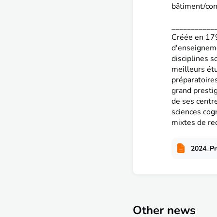
bâtiment/con
___________
Créée en 179
d'enseignemen
disciplines s
meilleurs étu
préparatoires
grand prestig
de ses centr
sciences cogn
mixtes de re
2024_Pr
Other news