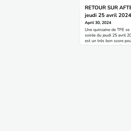
RETOUR SUR AFT
jeudi 25 avril 202
April 30, 2024
Une quinzaine de TPE se 
soirée du jeudi 25 avril 
est un très bon score po
était détendue et très s
partage entre TPE de diff
référentes, Stéphanie Mah
promo 67 pour l'organisat