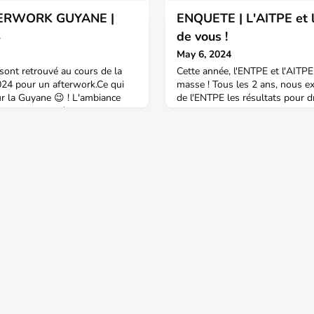
ERWORK GUYANE |
ENQUETE | L'AITPE et 
4
de vous !
May 6, 2024
sont retrouvé au cours de la
Cette année, l'ENTPE et l'AITP
2024 pour un afterwork.Ce qui
masse ! Tous les 2 ans, nous e
ur la Guyane 😉 ! L'ambiance
de l'ENTPE les résultats pour d
ympa et propice à un moment de
plus complet possible de la sit
érents horizons.Merci à nos
socio-économique du réseau de
é, promo 60 et Clara Tibi,
cette année, dépasser les 800 
ion de la soirée.
2022 d'ici le 15 mai. A ce jour,
diplômé(e)s de l'ENTPE