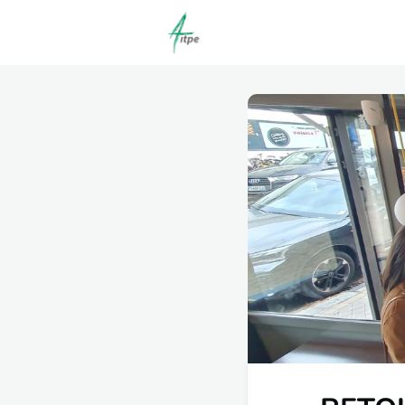
Actualités
Agenda
C
Offres d'emploi dépôt/co
Clubs | Promos