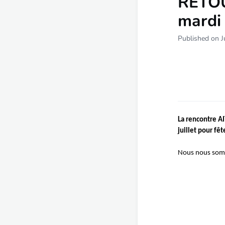
RETO
mardi 
Published on J
La rencontre A
juillet pour fê
Nous nous somm