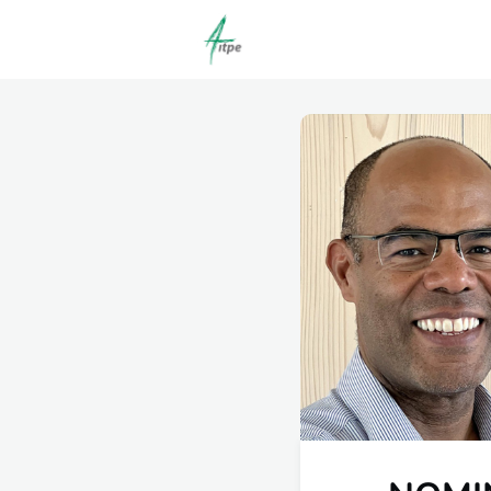
Actualités
Agenda
C
Offres d'emploi dépôt/co
Clubs | Promos