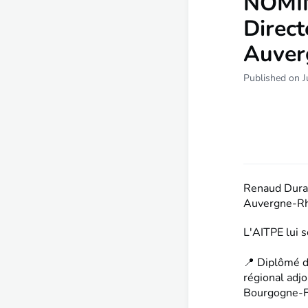
NOMIN
Direc
Auver
Published on J
Renaud Duran
Auvergne-R
L'AITPE lui s
📍 Diplômé d
régional adj
Bourgogne-F