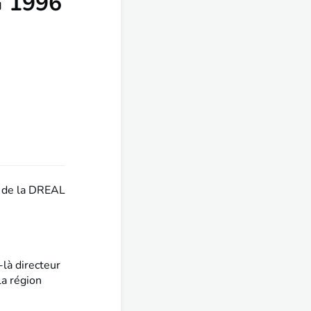
G 1996
é de la DREAL
là directeur
la région