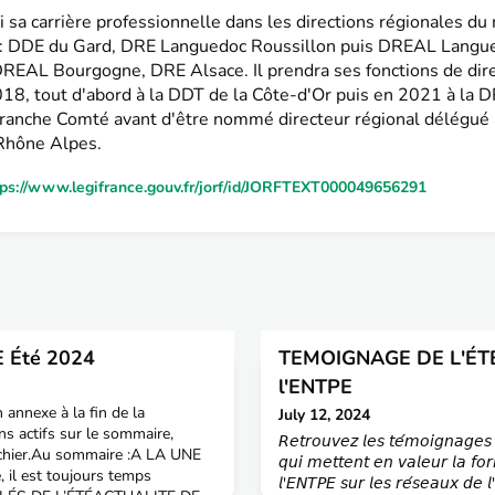
 sa carrière professionnelle dans les directions régionales du
n : DDE du Gard, DRE Languedoc Roussillon puis DREAL Langu
DREAL Bourgogne, DRE Alsace. Il prendra ses fonctions de dire
2018, tout d'abord à la DDT de la Côte-d'Or puis en 2021 à la
anche Comté avant d'être nommé directeur régional délégué
Rhône Alpes.
tps://www.legifrance.gouv.fr/jorf/id/JORFTEXT000049656291
 Été 2024
​​TEMOIGNAGE DE L'ÉTÉ
l'ENTPE
annexe à la fin de la
July 12, 2024
ns actifs sur le sommaire,
𝘙𝘦𝘵𝘳𝘰𝘶𝘷𝘦𝘻 𝘭𝘦𝘴 𝘵𝘦́𝘮𝘰𝘪𝘨𝘯𝘢𝘨𝘦𝘴 
fichier.Au sommaire :A LA UNE
𝘲𝘶𝘪 𝘮𝘦𝘵𝘵𝘦𝘯𝘵 𝘦𝘯 𝘷𝘢𝘭𝘦𝘶𝘳 𝘭𝘢 𝘧𝘰𝘳
 il est toujours temps
𝘭'𝘌𝘕𝘛𝘗𝘌 𝘴𝘶𝘳 𝘭𝘦𝘴 𝘳𝘦́𝘴𝘦𝘢𝘶𝘹 𝘥𝘦 𝘭