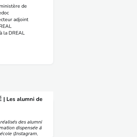
 ministère de
edoc
cteur adjoint
 DREAL
 à la DREAL
 | Les alumni de
𝘦́𝘢𝘭𝘪𝘴𝘦́𝘴 𝘥𝘦𝘴 𝘢𝘭𝘶𝘮𝘯𝘪
𝘮𝘢𝘵𝘪𝘰𝘯 𝘥𝘪𝘴𝘱𝘦𝘯𝘴𝘦́𝘦 𝘢̀
'𝘦́𝘤𝘰𝘭𝘦 (𝘐𝘯𝘴𝘵𝘢𝘨𝘳𝘢𝘮,