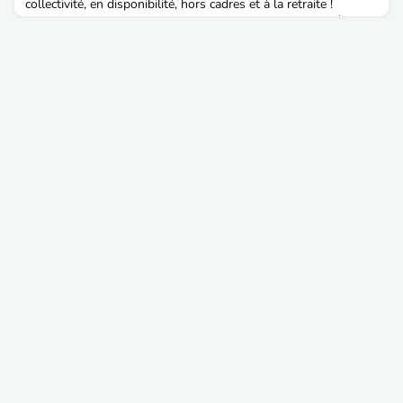
collectivité, en disponibilité, hors cadres et à la retraite !
Prochaine rencontre le mercredi 16 octobre 2024 !Merci à Radji
Araye, promo 51 pour l'animation de l'AITPE à La Réunion.