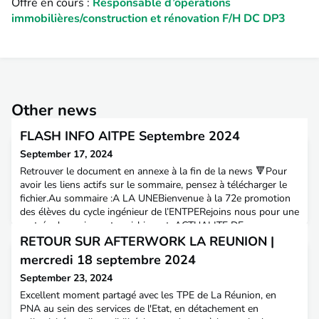
Offre en cours :
Responsable d’opérations
immobilières/construction et rénovation F/H DC DP3
Other news
FLASH INFO AITPE Septembre 2024
September 17, 2024
Retrouver le document en annexe à la fin de la news 🔻Pour
avoir les liens actifs sur le sommaire, pensez à télécharger le
fichier.Au sommaire :A LA UNEBienvenue à la 72e promotion
des élèves du cycle ingénieur de l’ENTPERejoins nous pour une
rentrée dynamique et enrichissanteACTUALITE DE
L’AITPECarnet de bord du vaisseau amiral ISS ENTerPrisE |
RETOUR SUR AFTERWORK LA REUNION |
Objectif : départements du Jura, des Landes et du Lo
mercredi 18 septembre 2024
September 23, 2024
Excellent moment partagé avec les TPE de La Réunion, en
PNA au sein des services de l'Etat, en détachement en