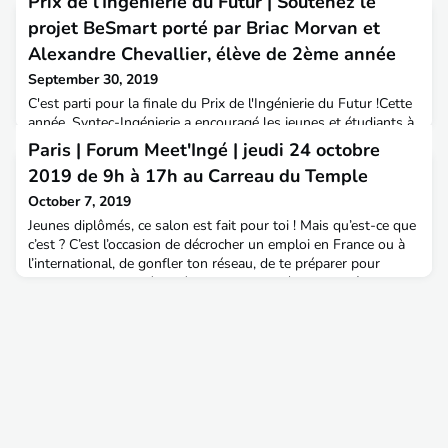
Prix de l’Ingénierie du Futur | Soutenez le
projet BeSmart porté par Briac Morvan et
Alexandre Chevallier, élève de 2ème année
September 30, 2019
C'est parti pour la finale du Prix de l'Ingénierie du Futur !Cette
année, Syntec-Ingénierie a encouragé les jeunes et étudiants à
s'engager pour la planète en concevant des solutions qui
Paris | Forum Meet'Ingé | jeudi 24 octobre
répondent à l'urgence climatique.8 projets ont été sélectionnés
2019 de 9h à 17h au Carreau du Temple
pour la finale.À vous de les départager et de décerner le Prix
du Public !Vous pouvez voter du 23 septembre au 23 octobre
October 7, 2019
pour le projet le plus ambi
Jeunes diplômés, ce salon est fait pour toi ! Mais qu’est-ce que
c’est ? C’est l’occasion de décrocher un emploi en France ou à
l’international, de gonfler ton réseau, de te préparer pour
tes entretiens...En résumé, c’est l’endroit où il faudra être ! Plus
de 50 entreprises seront présentes dans tous nos champs
d’activité. Viens les découvrir ici ! 1 atelier gestion du
stress animé par des comédie