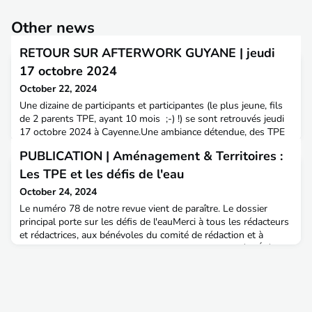
Other news
RETOUR SUR AFTERWORK GUYANE | jeudi
17 octobre 2024
October 22, 2024
Une dizaine de participants et participantes (le plus jeune, fils
de 2 parents TPE, ayant 10 mois ;-) !) se sont retrouvés jeudi
17 octobre 2024 à Cayenne.Une ambiance détendue, des TPE
aux métiers différents (DGTM route, milieux aquatiques,
PUBLICATION | Aménagement & Territoires :
risques, mer et fleuves, urbanisme, CEREMA...), bref un
moment sympa accompagné d'un live de jazz, les pieds dans le
Les TPE et les défis de l'eau
sable et sous la pleine lune.Un grand me
October 24, 2024
Le numéro 78 de notre revue vient de paraître. Le dossier
principal porte sur les défis de l'eauMerci à tous les rédacteurs
et rédactrices, aux bénévoles du comité de rédaction et à
Simon Vidal (ING 2013) pour le pilotage de ce numéro.Été
2023 : Mayotte connaît un épisode de sécheresse qui plonge
l'archipel dans une crise sanitaire et politique, et met en
évidence l'insuffisance des infrastructure