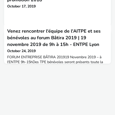
October 17, 2019
Venez rencontrer l'équipe de l'AITPE et ses
bénévoles au forum Bâtira 2019 | 19
novembre 2019 de 9h à 15h - ENTPE Lyon
October 24, 2019
FORUM ENTREPRISE BÂTIRA 201919 Novembre 2019 – à
l'ENTPE 9h-15hDes TPE bénévoles seront présents toute la
journée au côté des permanentes de l'association pour éclairer
les visiteurs sur les métiers et carrières des ingénieurs de
l'ENTPE. Forum Bâtira 2019Le forum étudiant gratuit de
l'aménagement des territoires.Organisé par les étudiants de
l’ENTPE, le forum Bâtira est un événement incontournab