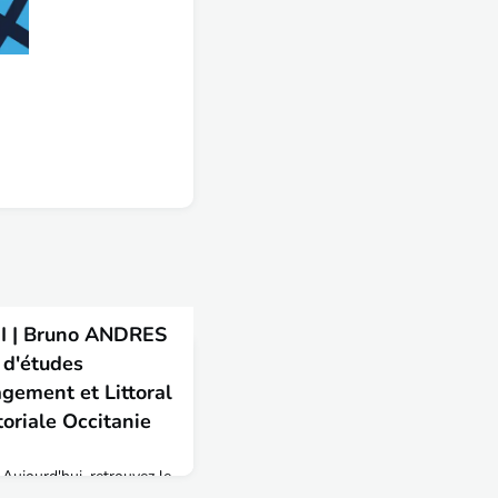
I | Bruno ANDRES
 d'études
ement et Littoral
toriale Occitanie
 Aujourd'hui, retrouvez le
diplômé ENTPE du cycle