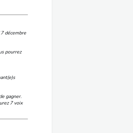
 17 décembre
ous pourrez
nant(e)s
de gagner.
urez 7 voix