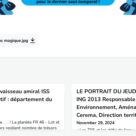
ge magique.jpg
vaisseau amiral ISS
LE PORTRAIT DU JEUD
tif : département du
ING 2013 Responsable
Environnement, Aménag
Cerema, Direction terri
. . . ! La planète FR 46 - Lot et
November 29, 2024
ors recèlent nombre de trésors
« Les TPE et les défis de l'eau »
onal comme le magnifique pont
témoignage de Bruno ANDRES 