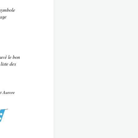
 symbole
iage
ouvé le bon
liste des
et Aurore