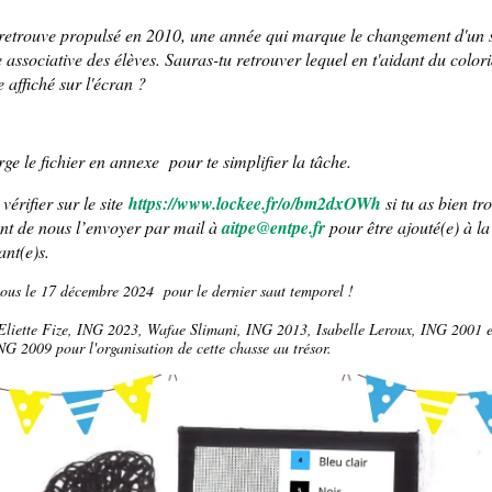
 retrouve propulsé en 2010, une année qui marque le changement d'un
e associative des élèves. Sauras-tu retrouver lequel en t'aidant du color
affiché sur l'écran ?
ge le fichier en annexe pour te simplifier la tâche.
vérifier sur le site
https://www.lockee.fr/o/bm2dxOWh
si tu as bien tr
nt de nous l’envoyer par mail à
aitpe@entpe.fr
pour être ajouté(e) à la 
ant(e)s.
ous le 17 décembre 2024 pour le dernier saut temporel !
Eliette Fize, ING 2023, Wafae Slimani, ING 2013, Isabelle Leroux, ING 2001 
NG 2009 pour l'organisation de cette chasse au trésor.