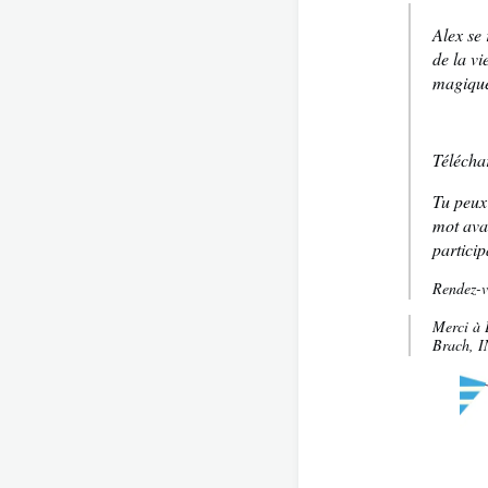
Alex se
de la vi
magique 
Téléchar
Tu peux 
mot a
va
particip
Rendez-v
Merci à 
Brach, I