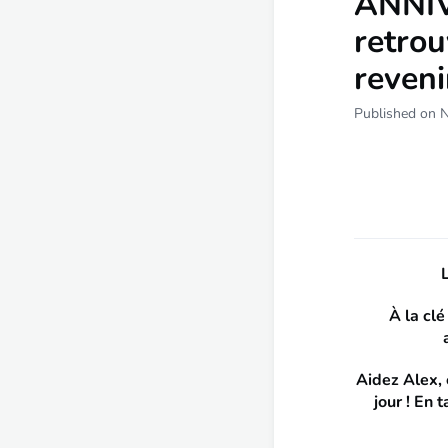
ANNIV
retrou
reveni
Published on 
L
À la clé
Aidez Alex, 
jour ! En 