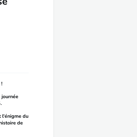
se
 !
a journée
.
t l'énigme du
histoire de