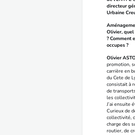
directeur gé
Urbaine Cre
Aménagement 
Olivier, que
? Comment es
occupes ?
Olivier AS
promotion, s
carrière en b
du Cete de L
consistait à 
de transports
les collectiv
J’ai ensuite 
Curieux de d
collectivité
charge des s
routier, de c