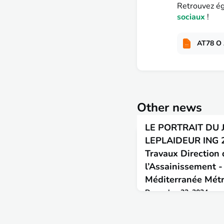
Retrouvez ég
sociaux
!
AT78 O 
Other news
LE PORTRAIT DU J
LEPLAIDEUR ING 2
Travaux Direction 
l’Assainissement 
Méditerranée Mét
December 23, 2024
« Les TPE et les défis de 
témoignage d'Alix LEPLA
l'ENTPE en 2020, actuell