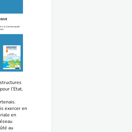
astructures
pour l’Etat,
rtenais.
is exercer en
riale en
réseau
oûté au