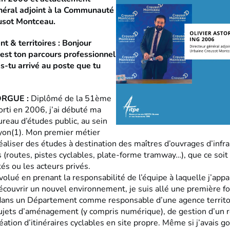
néral adjoint à la Communauté
usot Montceau.
& territoires : Bonjour
l est ton parcours professionnel
-tu arrivé au poste que tu
TORGUE :
Diplômé de la 51ème
orti en 2006, j’ai débuté ma
ureau d’études public, au sein
yon(1). Mon premier métier
réaliser des études à destination des maîtres d’ouvrages d’infr
 (routes, pistes cyclables, plate-forme tramway…), que ce soit 
ités ou les acteurs privés.
évolué en prenant la responsabilité de l’équipe à laquelle j’appa
écouvrir un nouvel environnement, je suis allé une première fo
, dans un Département comme responsable d’une agence territo
ujets d’aménagement (y compris numérique), de gestion d’un 
réation d’itinéraires cyclables en site propre. Même si j’avais g