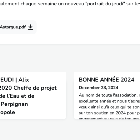
alement chaque semaine un nouveau "portrait du jeudi" sur l
Astorgue.pdf
EUDI | Alix
BONNE ANNÉE 2024
020 Cheffe de projet
December 23, 2024
de l’Eau et de
Au nom de toute l'association,
excellente année et nous t'adr
- Perpignan
vœux ainsi qu'à ceux qui te so
ropole
sur ton soutien en 2024 pour po
engagement au sein de ton assoc
biais de ton adhésion financièr
l'eau » Aujourd'hui, retrouvez le
heures de bénévolat, ta contribu
IDEUR, ingénieure diplômée de
tout le réseau des ENTP
ement cheffe de projet Travaux