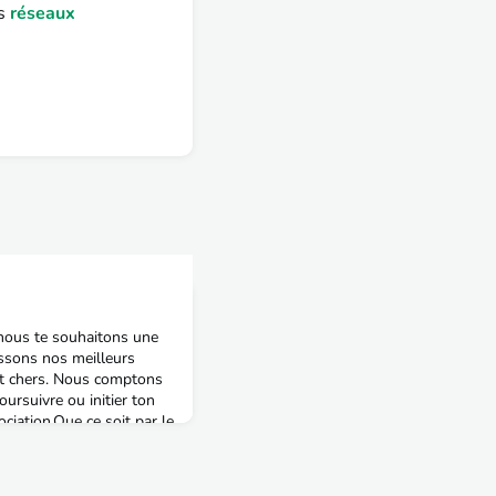
es
réseaux
 nous te souhaitons une
essons nos meilleurs
nt chers. Nous comptons
ursuivre ou initier ton
iation.Que ce soit par le
e et/ou de quelques
tion est cruciale pour