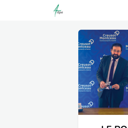
Actualités
Agenda
C
Offres d'emploi dépôt/co
Clubs | Promos