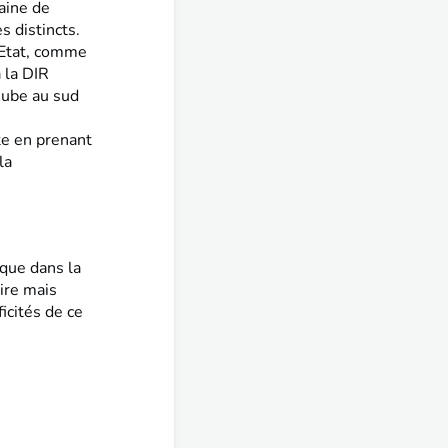
aine de
s distincts.
l’Etat, comme
 la DIR
Aube au sud
ite en prenant
la
ique dans la
ire mais
ficités de ce