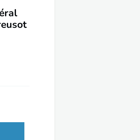
éral
reusot