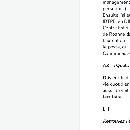
management d
personnes), j
Ensuite j’ai 
IDTPE, en DIR
Centre Est s
de Roanne da
Lauréat du co
le poste, qui
Communauté 
A&T : Quels 
Olivier :
Je d
vie quotidien
aussi de veill
territoire.
[...]
Retrouvez l'