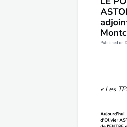
LE PO
ASTOR
adjoi
Montc
Published on 
« Les TPE
Aujourd'hui,
d'Olivier A
de l'ENTPE 