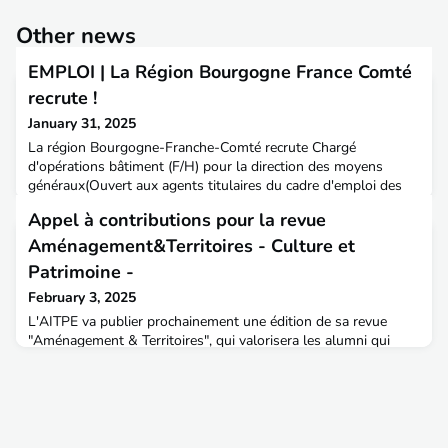
Other news
EMPLOI | La Région Bourgogne France Comté
recrute !
January 31, 2025
La région Bourgogne-Franche-Comté recrute Chargé
d'opérations bâtiment (F/H) pour la direction des moyens
généraux(Ouvert aux agents titulaires du cadre d'emploi des
ingénieurs territoriaux ou lauréats du concours correspondant,
Appel à contributions pour la revue
ou à défaut par voie contractuelle.)Localisation : 21 Côte-
d'OrCatégorie : Catégorie AMission :• Avec un budget d’1.9
Aménagement&Territoires - Culture et
milliard d’euros et un peu moins de 4600 agents, la R
Patrimoine -
February 3, 2025
L'AITPE va publier prochainement une édition de sa revue
"Aménagement & Territoires", qui valorisera les alumni qui
travaillent dans le milieu de la "culture et du patrimoine".Il
s'agira, notamment, de mettre en avant le rôle des
ingénieur(e)s dans la préservation, la valorisation et la gestion
du patrimoine et de la culture ; explorer les interactions entre
patrimoine, aménagement du territoire e