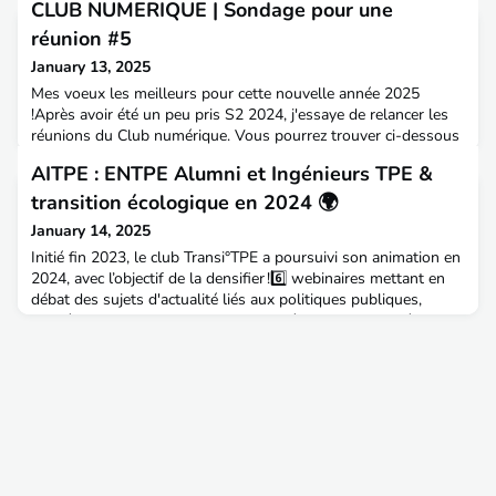
CLUB NUMERIQUE | Sondage pour une
réunion #5
January 13, 2025
Mes voeux les meilleurs pour cette nouvelle année 2025
!Après avoir été un peu pris S2 2024, j'essaye de relancer les
réunions du Club numérique. Vous pourrez trouver ci-dessous
un sondage pour trouver une date pour trouver un créneau
AITPE : ENTPE Alumni et Ingénieurs TPE &
d'1h pour la réunion #5 du Club numérique de l'AITPE (en
présentiel & distanciel) : https://pegase.din.developpement-
transition écologique en 2024 🌍
durable.gouv.fr/?_u=reYr8eNIoRhx9Wfb5HwxMerci de
January 14, 2025
Initié fin 2023, le club Transi°TPE a poursuivi son animation en
2024, avec l’objectif de la densifier !6️⃣ webinaires mettant en
débat des sujets d'actualité liés aux politiques publiques,
animés par des alumni experts des thématiques abordées
:Zones à faible émission (ZFE)Zéro artificialisation nette
(ZAN)Zones d'accélération des énergies renouvelables
(ZAER)Directive CSRDStratégie nationale bas