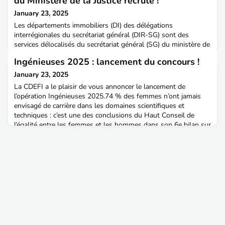
du Ministère de la Justice recrute !
January 23, 2025
Les départements immobiliers (DI) des délégations
interrégionales du secrétariat général (DIR-SG) sont des
services délocalisés du secrétariat général (SG) du ministère de
la justice intégrés au sein d’une délégation territoriale chargée
Ingénieuses 2025 : lancement du concours !
d'apporter leur soutien aux juridictions et aux services
déconcentrés dans plusieurs domaines (action sociale,
January 23, 2025
formation, hygiène, santé et sécurité au travail, i
La CDEFI a le plaisir de vous annoncer le lancement de
l’opération Ingénieuses 2025.74 % des femmes n’ont jamais
envisagé de carrière dans les domaines scientifiques et
techniques : c’est une des conclusions du Haut Conseil de
l’égalité entre les femmes et les hommes dans son 6e bilan sur
l’état du sexisme en France. De son côté, l’association Elles
bougent révèle dans son enquête « Carrières en s