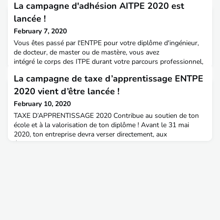
La campagne d'adhésion AITPE 2020 est
lancée !
February 7, 2020
Vous êtes passé par l'ENTPE pour votre diplôme d'ingénieur,
de docteur, de master ou de mastère, vous avez
intégré le corps des ITPE durant votre parcours professionnel,
que vous soyez très fidèle ou perdu de vue, vous êtes tous les
La campagne de taxe d’apprentissage ENTPE
bienvenus pour contribuer au dynamisme du réseau des
ENTPE Alumni et Ingénieurs des TPE.Nous sommes preneurs
2020 vient d’être lancée !
de vos idées, vos remarques, vos suggestions, et aussi...
February 10, 2020
TAXE D’APPRENTISSAGE 2020 Contribue au soutien de ton
école et à la valorisation de ton diplôme ! Avant le 31 mai
2020, ton entreprise devra verser directement, aux
établissements de formation de son choix, sa taxe
d’apprentissage. Dans le cadre de la réforme, l’ENTPE est
éligible au solde des 13% de la taxe d’apprentissage.La
réforme implique une relation directe entre l’école et les
entreprises.