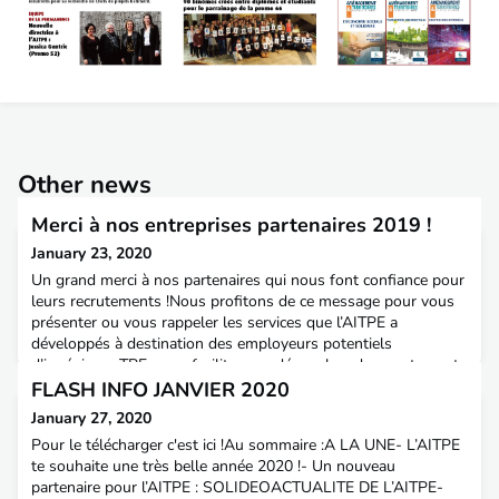
Other news
Merci à nos entreprises partenaires 2019 !
January 23, 2020
Un grand merci à nos partenaires qui nous font confiance pour
leurs recrutements !Nous profitons de ce message pour vous
présenter ou vous rappeler les services que l’AITPE a
développés à destination des employeurs potentiels
d’ingénieurs TPE, pour faciliter vos démarches de recrutement
: Lien vers la plaquette des services.Nous restons à votre
FLASH INFO JANVIER 2020
disposition pour tout complément d’information.aitpe
January 27, 2020
Pour le télécharger c'est ici !Au sommaire :A LA UNE- L’AITPE
te souhaite une très belle année 2020 !- Un nouveau
partenaire pour l’AITPE : SOLIDEOACTUALITE DE L’AITPE-