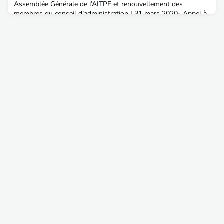
Assemblée Générale de l’AITPE et renouvellement des
membres du conseil d’administration | 31 mars 2020- Appel à
cotisation 2020- Merci aux partenaires qui nous ont fait
confiance pour leurs recrutements en 2019 !- Faits marquants