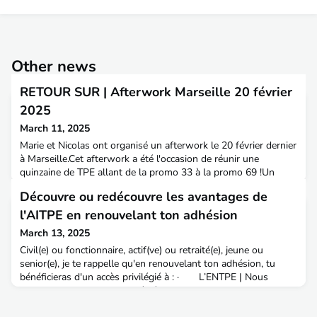
Other news
RETOUR SUR | Afterwork Marseille 20 février
2025
March 11, 2025
Marie et Nicolas ont organisé un afterwork le 20 février dernier
à Marseille.Cet afterwork a été l'occasion de réunir une
quinzaine de TPE allant de la promo 33 à la promo 69 !Un
beau moment de partage et d'échange dans la
Découvre ou redécouvre les avantages de
convivialité. Merci à vos référente et référent Club AITPE
PACA Marie Couvreux, promo 62 et Nicolas Fortuit, promo 49
l'AITPE en renouvelant ton adhésion
March 13, 2025
Civil(e) ou fonctionnaire, actif(ve) ou retraité(e), jeune ou
senior(e), je te rappelle qu'en renouvelant ton adhésion, tu
bénéficieras d'un accès privilégié à : · L’ENTPE | Nous
sommes la passerelle privilégiée pour rester en contact avec
ton école (jury, professionnalisation, interventions)· Un