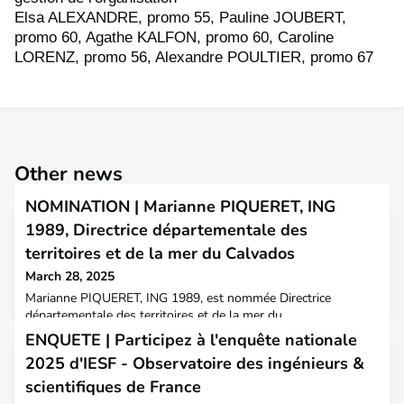
Elsa ALEXANDRE, promo 55, Pauline JOUBERT,
promo 60, Agathe KALFON, promo 60, Caroline
LORENZ, promo 56, Alexandre POULTIER, promo 67
Other news
NOMINATION | Marianne PIQUERET, ING
1989, Directrice départementale des
territoires et de la mer du Calvados
March 28, 2025
Marianne PIQUERET, ING 1989, est nommée Directrice
départementale des territoires et de la mer du
Calvados.L'AITPE lui souhaite le meilleur dans ses nouvelles
ENQUETE | Participez à l'enquête nationale
fonctions.📍 Elle est diplômée de l'ENTPE en 1989, promotion
2025 d'IESF - Observatoire des ingénieurs &
34, ITPEHC, elle était directrice départementale adjointe des
territoires et de la mer de la Manche, déléguée à la mer et au
scientifiques de France
littoral depuis 2022.Une carrière au service du littora