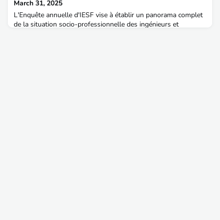
March 31, 2025
L'Enquête annuelle d'IESF vise à établir un panorama complet
de la situation socio-professionnelle des ingénieurs et
scientifiques français. C'est une opportunité unique de faire
entendre votre voix et de valoriser votre parcours.Vous pouvez
répondre à l'enquête du 31 mars au 31 mai 2025. La partie
"express" du questionnaire ne vous prendra qu'une dizaine de
minutes. Cette année nous vous proposon