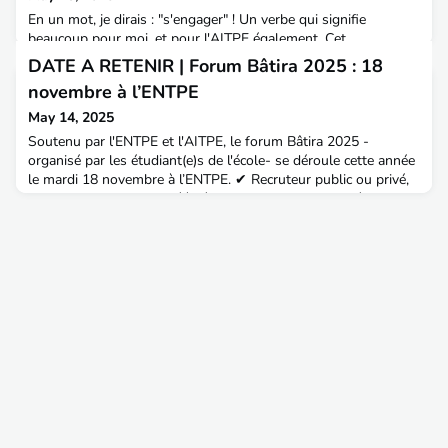
En un mot, je dirais : "s'engager" ! Un verbe qui signifie
beaucoup pour moi, et pour l'AITPE également. Cet
engagement, qui permet à l'association d'exister, a pris pour
DATE A RETENIR | Forum Bâtira 2025 : 18
moi différentes formes avec, à chaque fois, un grand plaisir
novembre à l’ENTPE
renouvelé. J’ai toujours eu à cœur d’agir pour l’AITPE, car en
retour, il y a tant à gagner : échanges, soutien, transmission,
May 14, 2025
rires et sourires.Alors que ce soit en or
Soutenu par l'ENTPE et l'AITPE, le forum Bâtira 2025 -
organisé par les étudiant(e)s de l'école- se déroule cette année
le mardi 18 novembre à l’ENTPE. ✔ Recruteur public ou privé,
vous pouvez d’ores et déjà réserver un stand pour présenter
votre structure, vos activités, vos projets innovants ainsi que
vos offres de stages ou d’emplois junior.Contact : PERTEGAS
Sébastien, Responsable du pôle entre