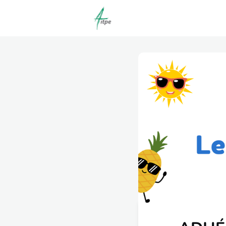
Actualités
Agenda
C
Offres d'emploi dépôt/co
Clubs | Promos