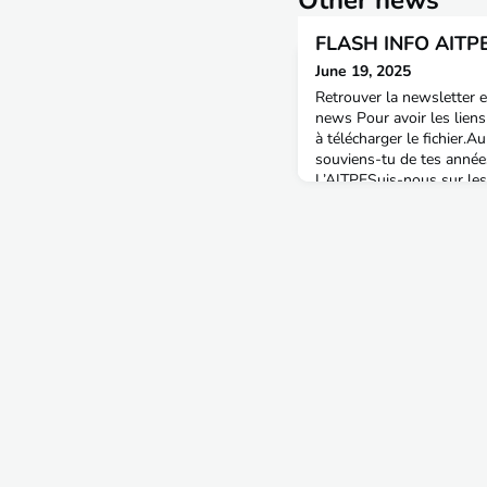
Other news
FLASH INFO AITPE
June 19, 2025
Retrouver la newsletter e
news Pour avoir les liens
à télécharger le fichier
souviens-tu de tes anné
L’AITPESuis-nous sur les
connecté(e) avec l'AITPE 
amiral ISS ENTerPrisE | O
et-Garonne (47)Participe