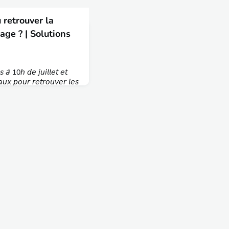
retrouver la
age ? | Solutions
 𝘢̀ 10𝘩 𝘥𝘦 𝘫𝘶𝘪𝘭𝘭𝘦𝘵 𝘦𝘵
𝘢𝘶𝘹 𝘱𝘰𝘶𝘳 𝘳𝘦𝘵𝘳𝘰𝘶𝘷𝘦𝘳 𝘭𝘦𝘴
 retrouver la localité de
Localités1. Pont de
l de ViolayB. Modane3.
yon4. Pont de BrotonneD.