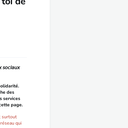
toi de
𝘹 𝘴𝘰𝘤𝘪𝘢𝘶𝘹
lidarité.
che des
s services
cette page.
t surtout
 réseau qui