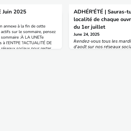
 Juin 2025
ADHÉR'ÉTÉ | Sauras-tu 
localité de chaque ouvr
n annexe à la fin de cette
du 1er juillet
 actifs sur le sommaire, pensez
June 24, 2025
.Au sommaire :À LA UNETe
𝘙𝘦𝘯𝘥𝘦𝘻-𝘷𝘰𝘶𝘴 𝘵𝘰𝘶𝘴 𝘭𝘦𝘴 𝘮𝘢𝘳𝘥𝘪𝘴
es à l'ENTPE ?ACTUALITÉ DE
𝘥’𝘢𝘰𝘶̂𝘵 𝘴𝘶𝘳 𝘯𝘰𝘴 𝘳𝘦́𝘴𝘦𝘢𝘶𝘹 𝘴𝘰𝘤𝘪
 réseaux sociaux pour rester
𝘫𝘦𝘶𝘹 𝘥𝘦 𝘭’𝘈𝘐𝘛𝘗𝘌 !Sauras-tu
!Carnet de bord du vaisseau
chaque ouvrage ?Ouvrages d'art
bjectif : département du Lot-
NormandieA. Marseille2. Tunne
 aux évè
Viaduc de GarabitC. Châtel-Gu
Le