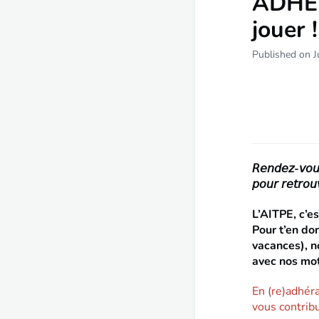
ADHÉR'
jouer !
Published on J
𝘙𝘦𝘯𝘥𝘦𝘻-𝘷𝘰𝘶𝘴
𝘱𝘰𝘶𝘳 𝘳𝘦𝘵𝘳𝘰𝘶
L’AITPE, c’e
Pour t’en do
vacances), no
avec nos mot
En (re)adhéra
vous contrib