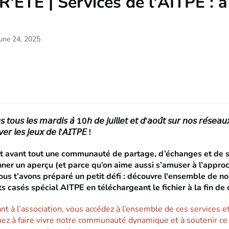
ÉTÉ | Services de l'AITPE : à 
une 24, 2025
 𝘵𝘰𝘶𝘴 𝘭𝘦𝘴 𝘮𝘢𝘳𝘥𝘪𝘴 𝘢̀ 10𝘩 𝘥𝘦 𝘫𝘶𝘪𝘭𝘭𝘦𝘵 𝘦𝘵 𝘥’𝘢𝘰𝘶̂𝘵 𝘴𝘶𝘳 𝘯𝘰𝘴 𝘳𝘦́𝘴𝘦𝘢𝘶
𝘦𝘳 𝘭𝘦𝘴 𝘫𝘦𝘶𝘹 𝘥𝘦 𝘭’𝘈𝘐𝘛𝘗𝘌 !
st avant tout une communauté de partage, d’échanges et de so
nner un aperçu (et parce qu’on aime aussi s’amuser à l’appro
us t’avons préparé un petit défi : d
écouvre l'ensemble de no
s casés spécial AITPE en téléchargeant le fichier à la fin de 
nt à l’association, vous accédez à l’ensemble de ces services e
uez à faire vivre notre communauté dynamique et à soutenir ce