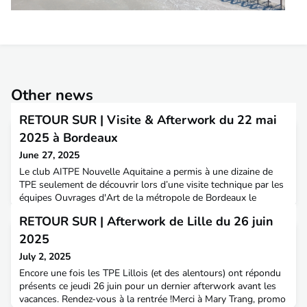
Other news
RETOUR SUR | Visite & Afterwork du 22 mai
2025 à Bordeaux
June 27, 2025
Le club AITPE Nouvelle Aquitaine a permis à une dizaine de
TPE seulement de découvrir lors d’une visite technique par les
équipes Ouvrages d'Art de la métropole de Bordeaux le
célèbre Pont Chaban jeudi 22 mai à 14h. Cette visite s’est
RETOUR SUR | Afterwork de Lille du 26 juin
poursuivie par un traditionnel afterwork.Merci à : Aurélie
Donneger promo 66, Mélanie Gilles promo 62 et Quentin
2025
Vandaele promo 68 pour l’organisation
July 2, 2025
Encore une fois les TPE Lillois (et des alentours) ont répondu
présents ce jeudi 26 juin pour un dernier afterwork avant les
vacances. Rendez-vous à la rentrée !Merci à Mary Trang, promo