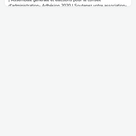
d'administration- Adhésion 2020 | Soutenez votre association-
Star-ITPE-Trek, un tour de France pas comme les autres par
Serge Echantillac- Participez aux recherches en lie