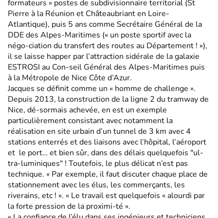
formateurs » postes de subdivisionnaire territorial (St
Pierre à la Réunion et Châteaubriant en Loire-
Atlantique), puis 5 ans comme Secrétaire Général de la
DDE des Alpes-Maritimes (« un poste sportif avec la
négo-ciation du transfert des routes au Département ! »),
il se laisse happer par l’attraction sidérale de la galaxie
ESTROSI au Con-seil Général des Alpes-Maritimes puis
à la Métropole de Nice Côte d’Azur.
Jacques se définit comme un « homme de challenge ».
Depuis 2013, la construction de la ligne 2 du tramway de
Nice, dé-sormais achevée, en est un exemple
particulièrement consistant avec notamment la
réalisation en site urbain d’un tunnel de 3 km avec 4
stations enterrés et des liaisons avec l’hôpital, l’aéroport
et le port… et bien sûr, dans des délais quelquefois "ul-
tra-luminiques" ! Toutefois, le plus délicat n’est pas
technique. « Par exemple, il faut discuter chaque place de
stationnement avec les élus, les commerçants, les
riverains, etc ! ». « Le travail est quelquefois « alourdi par
la forte pression de la proximi-té ».
« La confiance de l’élu dans ses ingénieurs et techniciens