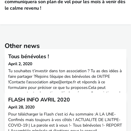
communiquera son plan de vol pour les mois à venir dès
le calme revenu !
Other news
Tous bénévoles !
April 2, 2020
Tu souhaites t’investir dans ton association ? Tu as des idées à
faire partager ?Rejoins l’équipe des bénévoles de l’AITPE
!Contacte l'association
aitpe@entpe.fr
et réponds à ce
formulaire pour préciser ce que tu proposes.Cela peut
concerner toutes les actions développées par l'association : - le
comité de rédaction de la revue Aménagement & Territoires-
FLASH INFO AVRIL 2020
des témoignages sur ton expérience- la mise
April 28, 2020
Pour télécharger le Flash c'est ici Au sommaire :A LA UNE-
Confinés mais toujours à vos côtés ! ACTUALITE DE L’AITPE-
COVID-19 | La parole est à vous !- Tous bénévoles !- REPORT
| Assemblée générale et élections pour le conseil