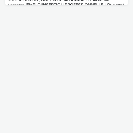
vacances !EMPLOIINSERTION PROFESSIONNELLE | Que sont
devenus les jeunes diplômé(e)s des promotions 2024, 2023 et
2020PARTENARIAT AITPE | Travailler chez VNF : de no