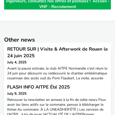
Ingénieurs, consultez nos offres et postulez !
Accueil -
VNF - Recrutement
Other news
RETOUR SUR | Visite & Afterwork de Rouen le
24 juin 2025
July 4, 2025
Avant la pause estivale, le club AITPE Normandie s'est réuni le
24 juin pour découvrir ou redécouvrir le chantier emblématique
rouennais des accès sud du Pont Flaubert. La visite, assurée
par la DREAL (Maître d'Ouvrage), la DIRNO (MOE) et
FLASH INFO AITPE Été 2025
Bouygues Travaux Publics, a suscité un vif intérêt. Ce chantier
complexe, en plein cœur d'un nouvel écoquartier en
July 9, 2025
développement, a permis d'aborder une grande v
Retrouver la newsletter en annexe à la fin de cette news Pour
avoir les liens actifs sur le sommaire, pensez à télécharger le
fichier.Au sommaire :À LA UNEADHER’ÉTÉ | Les services de
l’AITPE : à toi de jouer !ACTUALITÉ DE L’AITPEBonnes