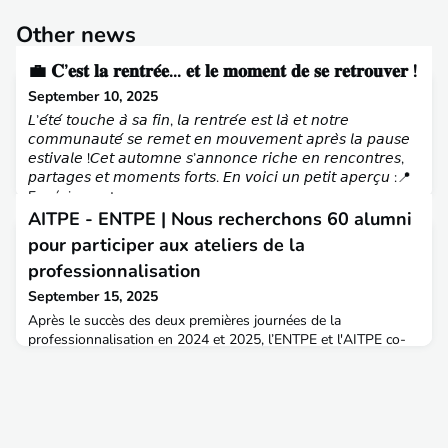
Other news
💼 𝐂’𝐞𝐬𝐭 𝐥𝐚 𝐫𝐞𝐧𝐭𝐫𝐞́𝐞... 𝐞𝐭 𝐥𝐞 𝐦𝐨𝐦𝐞𝐧𝐭 𝐝𝐞 𝐬𝐞 𝐫𝐞𝐭𝐫𝐨𝐮𝐯𝐞𝐫 !
September 10, 2025
𝘓’𝘦́𝘵𝘦́ 𝘵𝘰𝘶𝘤𝘩𝘦 𝘢̀ 𝘴𝘢 𝘧𝘪𝘯, 𝘭𝘢 𝘳𝘦𝘯𝘵𝘳𝘦́𝘦 𝘦𝘴𝘵 𝘭𝘢̀ 𝘦𝘵 𝘯𝘰𝘵𝘳𝘦
𝘤𝘰𝘮𝘮𝘶𝘯𝘢𝘶𝘵𝘦́ 𝘴𝘦 𝘳𝘦𝘮𝘦𝘵 𝘦𝘯 𝘮𝘰𝘶𝘷𝘦𝘮𝘦𝘯𝘵 𝘢𝘱𝘳𝘦̀𝘴 𝘭𝘢 𝘱𝘢𝘶𝘴𝘦
𝘦𝘴𝘵𝘪𝘷𝘢𝘭𝘦 !𝘊𝘦𝘵 𝘢𝘶𝘵𝘰𝘮𝘯𝘦 𝘴’𝘢𝘯𝘯𝘰𝘯𝘤𝘦 𝘳𝘪𝘤𝘩𝘦 𝘦𝘯 𝘳𝘦𝘯𝘤𝘰𝘯𝘵𝘳𝘦𝘴,
𝘱𝘢𝘳𝘵𝘢𝘨𝘦𝘴 𝘦𝘵 𝘮𝘰𝘮𝘦𝘯𝘵𝘴 𝘧𝘰𝘳𝘵𝘴. 𝘌𝘯 𝘷𝘰𝘪𝘤𝘪 𝘶𝘯 𝘱𝘦𝘵𝘪𝘵 𝘢𝘱𝘦𝘳𝘤̧𝘶 :📍
En région : retrouvons-
AITPE - ENTPE | Nous recherchons 60 alumni
pour participer aux ateliers de la
professionnalisation
September 15, 2025
Après le succès des deux premières journées de la
professionnalisation en 2024 et 2025, l’ENTPE et l'AITPE co-
organisent une nouvelle édition le vendredi 30 janvier prochain,
au sein de l’école, dans le cadre de son parcours de
professionnalisation des élèves. Le but de cet après-midi est
de présenter l’ensemble des métiers possibles aux étudiant(e)s
de l’ENTPE et d’avoir des échanges avec eux sur