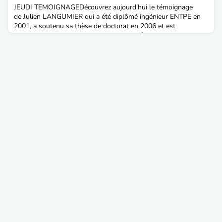
expérimentés CONTEXTE ET ENVIRONNEMENT DE
JEUDI TEMOIGNAGEDécouvrez aujourd'hui le témoignage
TRAVAILCréée le 1er janvier 2
de Julien LANGUMIER qui a été diplômé ingénieur ENTPE en
2001, a soutenu sa thèse de doctorat en 2006 et est
actuellement Adjoint au chef de service pôle Risques Naturels
au sein de DDTM 13Sujet de thèse : Paroles et récits d'un
territoire inondé : Contribution à une ethnologie de
l'évènement à partir de la crue de l'Aude de
1999Aménagement & Ter