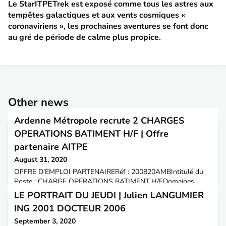
Le StarITPETrek est exposé comme tous les astres aux
tempêtes galactiques et aux vents cosmiques «
coronaviriens », les prochaines aventures se font donc
au gré de période de calme plus propice.
Other news
Ardenne Métropole recrute 2 CHARGES
OPERATIONS BATIMENT H/F | Offre
partenaire AITPE
August 31, 2020
OFFRE D’EMPLOI PARTENAIRERéf : 200820AMBIntitulé du
Poste : CHARGE OPERATIONS BATIMENT H/FDomaines
d’activité : construction, bâtimentStatut : Ingénieur civil,
LE PORTRAIT DU JEUDI | Julien LANGUMIER
Contrat de projet de 3 ans renouvelable 1 fois.Lieu :
ING 2001 DOCTEUR 2006
Charleville-Mézières, Les Ardennes (08)Salaire : selon
expérienceExpérience : 2 ingénieurs recherchés de juniors à
September 3, 2020