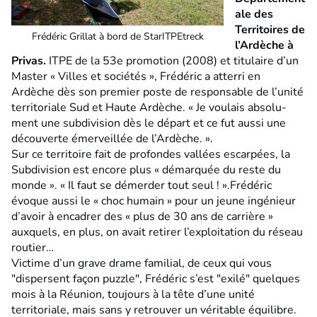
ale des
Territoires de
Frédéric Grillat à bord de StarITPEtreck
l’Ardèche à
Privas.
ITPE de la 53e promotion (2008) et titulaire d’un
Master « Villes et sociétés », Frédéric a atterri en
Ardèche dès son premier poste de responsable de l’unité
territoriale Sud et Haute Ardèche. « Je voulais absolu-
ment une subdivision dès le départ et ce fut aussi une
découverte émerveillée de l’Ardèche. ».
Sur ce territoire fait de profondes vallées escarpées, la
Subdivision est encore plus « démarquée du reste du
monde ». « Il faut se démerder tout seul ! ».Frédéric
évoque aussi le « choc humain » pour un jeune ingénieur
d’avoir à encadrer des « plus de 30 ans de carrière »
auxquels, en plus, on avait retirer l’exploitation du réseau
routier…
Victime d’un grave drame familial, de ceux qui vous
"dispersent façon puzzle", Frédéric s’est "exilé" quelques
mois à la Réunion, toujours à la tête d’une unité
territoriale, mais sans y retrouver un véritable équilibre.