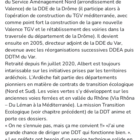
du Service Aménagement Nord (arrondissement de
Valence) de la DDE de la Drôme (il participe alors à
l’opération de construction du TGV méditerranée, avec
comme point fort la construction de la gare nouvelle
Valence TGV et le rétablissement des voiries dans la
traversée du département de la Drôme). Il devient
ensuite en 2005, directeur adjoint de la DDE du Var,
devenue avec les réorganisations successives DDEA puis
DDTM du Var.
Retraité depuis fin juillet 2020, Albert est toujours
intarissable sur les initiatives prises par les territoires
ardéchois. L’Ardèche fait partie des départements
pionniers en matière de contrats de transition écologique
(Nord et Sud). Les voies vertes s’y développent sur les
anciennes voies ferrées et en vallée du Rhône (Via Rhôna
– Du Léman à la Méditerranée). La mission Transition
Ecologique (voir chapitre précédent) de la DDT anime et
porte ces dossiers.
« On ne s’ennuie pas, mais ça me convient !!» «J’ai une
grande chance de diriger une DDT qui fonctionne bien. ».
« Les préfets ont besoin d’un service technique solide en