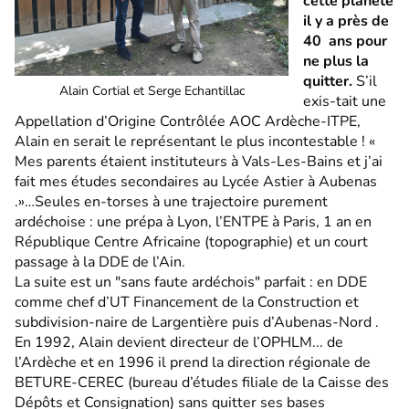
cette planète
il y a près de
40 ans pour
ne plus la
quitter.
S’il
Alain Cortial et Serge Echantillac
exis-tait une
Appellation d’Origine Contrôlée AOC Ardèche-ITPE,
Alain en serait le représentant le plus incontestable ! «
Mes parents étaient instituteurs à Vals-Les-Bains et j’ai
fait mes études secondaires au Lycée Astier à Aubenas
.»…Seules en-torses à une trajectoire purement
ardéchoise : une prépa à Lyon, l’ENTPE à Paris, 1 an en
République Centre Africaine (topographie) et un court
passage à la DDE de l’Ain.
La suite est un "sans faute ardéchois" parfait : en DDE
comme chef d’UT Financement de la Construction et
subdivision-naire de Largentière puis d’Aubenas-Nord .
En 1992, Alain devient directeur de l’OPHLM... de
l’Ardèche et en 1996 il prend la direction régionale de
BETURE-CEREC (bureau d’études filiale de la Caisse des
Dépôts et Consignation) sans quitter ses bases